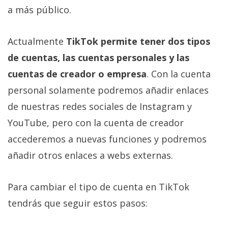
El Grupo
a más público.
Informático
(CC) 2006-
2026.
Algunos
Actualmente
TikTok permite tener dos tipos
derechos
reservados
.
de cuentas, las cuentas personales y las
cuentas de creador o empresa
. Con la cuenta
personal solamente podremos añadir enlaces
de nuestras redes sociales de Instagram y
YouTube, pero con la cuenta de creador
accederemos a nuevas funciones y podremos
añadir otros enlaces a webs externas.
Para cambiar el tipo de cuenta en TikTok
tendrás que seguir estos pasos: