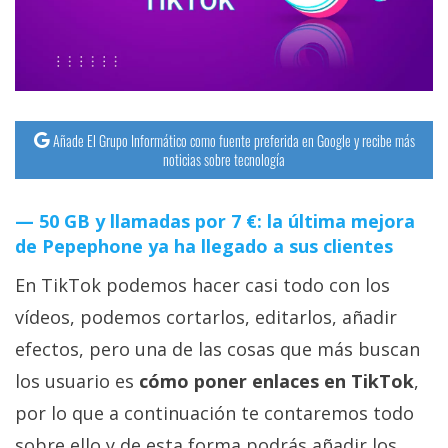
streaming
Operadores
Trucos
Añade El Grupo Informático como fuente preferida en Google y recibe más
y
noticias sobre tecnología
Tutoriales
50 GB y llamadas por 7 €: la última mejora
Ciberseguridad
de Pepephone ya ha llegado a sus clientes
En TikTok podemos hacer casi todo con los
Sistemas
operativos
vídeos, podemos cortarlos, editarlos, añadir
efectos, pero una de las cosas que más buscan
Profesional
los usuario es
cómo poner enlaces en TikTok
,
por lo que a continuación te contaremos todo
+
sobre ello y de esta forma podrás añadir los