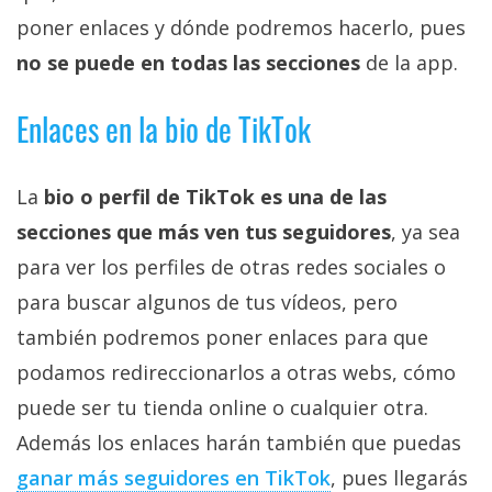
privacidad
poner enlaces y dónde podremos hacerlo, pues
/
no se puede en todas las secciones
de la app.
Aviso
Legal
Enlaces en la bio de TikTok
El medio de
comunicación
La
bio o perfil de TikTok es una de las
digital donde
encontrarás
secciones que más ven tus seguidores
, ya sea
todas las
para ver los perfiles de otras redes sociales o
noticias sobre
tecnología,
para buscar algunos de tus vídeos, pero
móviles,
ordenadores,
también podremos poner enlaces para que
apps,
podamos redireccionarlos a otras webs, cómo
informática,
videojuegos,
puede ser tu tienda online o cualquier otra.
comparativas,
trucos y
Además los enlaces harán también que puedas
tutoriales.
ganar más seguidores en TikTok
, pues llegarás