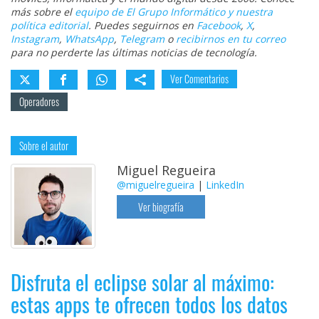
más sobre el
equipo de El Grupo Informático y nuestra
política editorial
. Puedes seguirnos en
Facebook
,
X
,
Instagram
,
WhatsApp
,
Telegram
o
recibirnos en tu correo
para no perderte las últimas noticias de tecnología.
Ver Comentarios
Operadores
Sobre el autor
Miguel Regueira
@miguelregueira
|
LinkedIn
Ver biografía
Disfruta el eclipse solar al máximo:
estas apps te ofrecen todos los datos