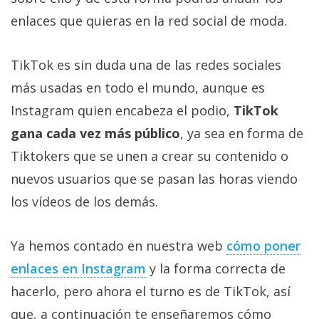
Más
enlaces que quieras en la red social de moda.
temas
TikTok es sin duda una de las redes sociales
Sorteos
más usadas en todo el mundo, aunque es
Foros
Instagram quien encabeza el podio,
TikTok
gana cada vez más público
, ya sea en forma de
Contacto
Tiktokers que se unen a crear su contenido o
/
nuevos usuarios que se pasan las horas viendo
Sobre
los vídeos de los demás.
nosotros
/
Publicidad
Ya hemos contado en nuestra web
cómo poner
/
enlaces en Instagram
y la forma correcta de
Cambiar
hacerlo, pero ahora el turno es de TikTok, así
opciones
de
que, a continuación te enseñaremos cómo