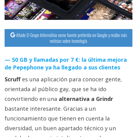
streaming
Operadores
Añade El Grupo Informático como fuente preferida en Google y recibe más
Trucos
noticias sobre tecnología
y
Tutoriales
50 GB y llamadas por 7 €: la última mejora
de Pepephone ya ha llegado a sus clientes
Ciberseguridad
Scruff
es una aplicación para conocer gente,
Sistemas
orientada al público gay, que se ha ido
operativos
convirtiendo en una
alternativa a Grindr
bastante interesante. Gracias a un
Profesional
funcionamiento que tienen en cuenta la
diversidad, un buen apartado técnico y un
+