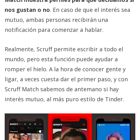
privacidad
nos gustan o no
. En caso de que el interés sea
/
mutuo, ambas personas recibirán una
Aviso
Legal
notificación para comenzar a hablar.
El medio de
Realmente, Scruff permite escribir a todo el
comunicación
digital donde
mundo, pero esta función puede ayudar a
encontrarás
romper el hielo. A la hora de conocer gente y
todas las
noticias sobre
ligar, a veces cuesta dar el primer paso, y con
tecnología,
móviles,
Scruff Match sabemos de antemano si hay
ordenadores,
interés mutuo, al más puro estilo de Tinder.
apps,
informática,
videojuegos,
comparativas,
trucos y
tutoriales.