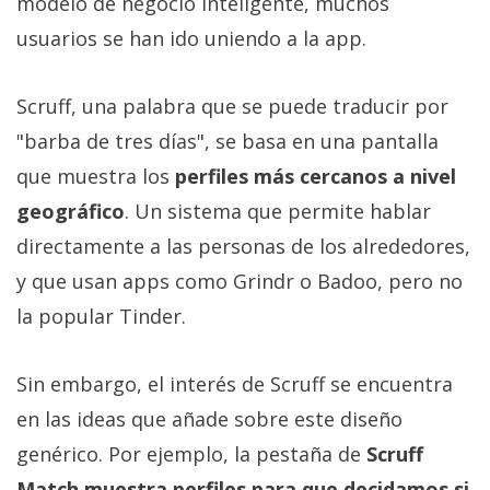
modelo de negocio inteligente, muchos
Más
usuarios se han ido uniendo a la app.
temas
Sorteos
Scruff, una palabra que se puede traducir por
"barba de tres días", se basa en una pantalla
Foros
que muestra los
perfiles más cercanos a nivel
geográfico
. Un sistema que permite hablar
Contacto
directamente a las personas de los alrededores,
/
y que usan apps como Grindr o Badoo, pero no
Sobre
nosotros
la popular Tinder.
/
Publicidad
Sin embargo, el interés de Scruff se encuentra
/
en las ideas que añade sobre este diseño
Cambiar
opciones
genérico. Por ejemplo, la pestaña de
Scruff
de
Match muestra perfiles para que decidamos si