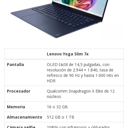
Lenovo Yoga Slim 7x
Pantalla
OLED táctil de 14,5 pulgadas, con
resolución de 2.944 × 1.840, tasa de
refresco de 90 Hz y hasta 1.000 nits en
HDR
Procesador
Qualcomm Snapdragon X Elite de 12
núcleos
Memoria
16 o 32 GB
Almacenamiento
512 GB o 1 TB
Cámara selfie
1080p con infrarrojos y obturador