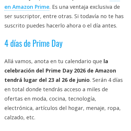
privacidad
en Amazon Prime‎
. Es una ventaja exclusiva de
/
ser suscriptor, entre otras. Si todavía no te has
Aviso
suscrito puedes hacerlo ahora o el día antes.
Legal
4 días de Prime Day
El medio de
comunicación
digital donde
encontrarás
Allá vamos, anota en tu calendario que
la
todas las
celebración del Prime Day 2026 de Amazon
noticias sobre
tecnología,
tendrá lugar del 23 al 26 de junio
. Serán 4 días
móviles,
ordenadores,
en total donde tendrás acceso a miles de
apps,
ofertas en moda, cocina, tecnología,
informática,
videojuegos,
electrónica, artículos del hogar, menaje, ropa,
comparativas,
trucos y
calzado, etc.
tutoriales.