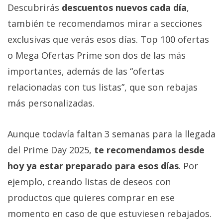
El Grupo
Descubrirás
descuentos nuevos cada día
,
Informático
(CC) 2006-
también te recomendamos mirar a secciones
2026.
Algunos
exclusivas que verás esos días. Top 100 ofertas
derechos
reservados
.
o Mega Ofertas Prime son dos de las más
importantes, además de las “ofertas
relacionadas con tus listas”, que son rebajas
más personalizadas.
Aunque todavía faltan 3 semanas para la llegada
del Prime Day 2025,
te recomendamos desde
hoy ya estar preparado para esos días
. Por
ejemplo, creando listas de deseos con
productos que quieres comprar en ese
momento en caso de que estuviesen rebajados.