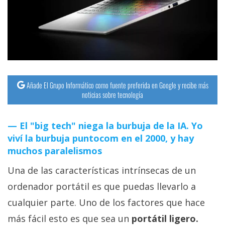
Añade El Grupo Informático como fuente preferida en Google y recibe más
noticias sobre tecnología
El "big tech" niega la burbuja de la IA. Yo
viví la burbuja puntocom en el 2000, y hay
muchos paralelismos
Una de las características intrínsecas de un
ordenador portátil es que puedas llevarlo a
cualquier parte. Uno de los factores que hace
más fácil esto es que sea un
portátil ligero.