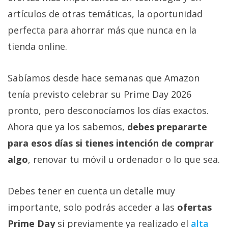
Más
artículos de otras temáticas, la oportunidad
temas
perfecta para ahorrar más que nunca en la
tienda online.
Sorteos
Sabíamos desde hace semanas que Amazon
Foros
tenía previsto celebrar su Prime Day 2026
Contacto
pronto, pero desconocíamos los días exactos.
/
Ahora que ya los sabemos,
debes prepararte
Sobre
para esos días si tienes intención de comprar
nosotros
/
algo
, renovar tu móvil u ordenador o lo que sea.
Publicidad
/
Debes tener en cuenta un detalle muy
Cambiar
importante, solo podrás acceder a las
ofertas
opciones
de
Prime Day
si previamente ya realizado el
alta