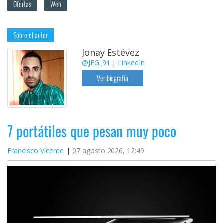
Ofertas
Web
Sobre el autor
Jonay Estévez
@JEG_91
|
LinkedIn
Ver biografía
7 portátiles que pesan muy poco
Francisco Vicente
07 agosto 2026, 12:49