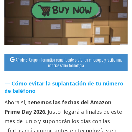
streaming
Operadores
Trucos
y
Tutoriales
Añade El Grupo Informático como fuente preferida en Google y recibe más
noticias sobre tecnología
Ciberseguridad
Cómo evitar la suplantación de tu número
Sistemas
de teléfono
operativos
Ahora sí,
tenemos las fechas del Amazon
Profesional
Prime Day 2026
. Justo llegará a finales de este
mes de junio y supondrán los días con las
+
ofertas más importantes en tecnología y en