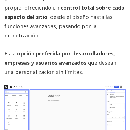
privacidad
propio, ofreciendo un
control total sobre cada
/
aspecto del sitio
: desde el diseño hasta las
Aviso
Legal
funciones avanzadas, pasando por la
monetización.
El medio de
comunicación
Es la
opción preferida por desarrolladores,
digital donde
encontrarás
empresas y usuarios avanzados
que desean
todas las
noticias sobre
una personalización sin límites.
tecnología,
móviles,
ordenadores,
apps,
informática,
videojuegos,
comparativas,
trucos y
tutoriales.