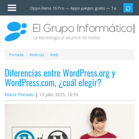
Invitado
Oppo Reno 16 Pro
Apps juegos gratis
Tarjetas prep
Iniciar
sesión /
Registrarse
Esenciales
Móviles
Portada
Noticias
Web
Ofertas
Diferencias entre WordPress.org y
WordPress.com, ¿cuál elegir?
Apps
María Peinado
13 julio 2025, 10:59
Redes
sociales
Plataformas