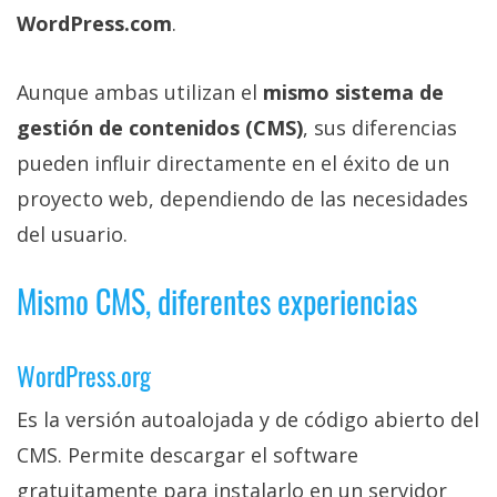
Más
WordPress.com
.
temas
Aunque ambas utilizan el
mismo sistema de
Sorteos
gestión de contenidos (CMS)
, sus diferencias
pueden influir directamente en el éxito de un
Foros
proyecto web, dependiendo de las necesidades
del usuario.
Contacto
/
Sobre
Mismo CMS, diferentes experiencias
nosotros
/
WordPress.org
Publicidad
/
Es la versión autoalojada y de código abierto del
Cambiar
CMS. Permite descargar el software
opciones
de
gratuitamente para instalarlo en un servidor