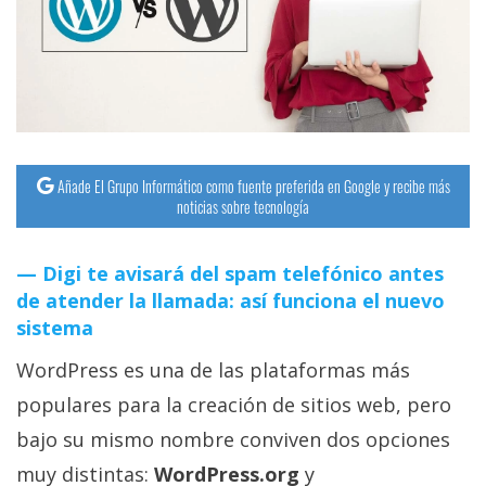
streaming
Operadores
Trucos
y
Tutoriales
Añade El Grupo Informático como fuente preferida en Google y recibe más
noticias sobre tecnología
Ciberseguridad
Digi te avisará del spam telefónico antes
de atender la llamada: así funciona el nuevo
Sistemas
sistema
operativos
WordPress es una de las plataformas más
Profesional
populares para la creación de sitios web, pero
bajo su mismo nombre conviven dos opciones
+
muy distintas:
WordPress.org
y