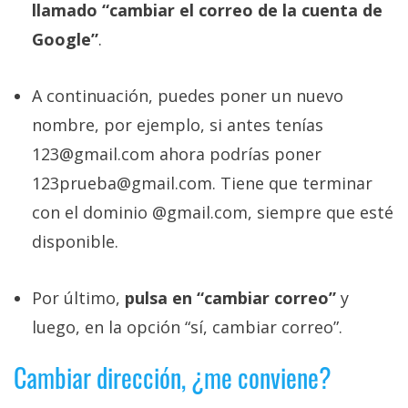
El Grupo
llamado “cambiar el correo de la cuenta de
Informático
Google”
.
(CC) 2006-
2026.
Algunos
derechos
reservados
.
A continuación, puedes poner un nuevo
nombre, por ejemplo, si antes tenías
123@gmail.com ahora podrías poner
123prueba@gmail.com. Tiene que terminar
con el dominio @gmail.com, siempre que esté
disponible.
Por último,
pulsa en “cambiar correo”
y
luego, en la opción “sí, cambiar correo”.
Cambiar dirección, ¿me conviene?