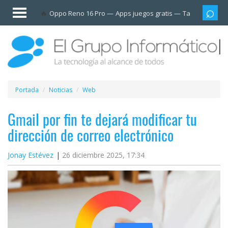
Invitado
Oppo Reno 16 Pro
Apps juegos gratis
Tarjetas prep
Iniciar
sesión /
Registrarse
Esenciales
Móviles
Portada
Noticias
Web
Ofertas
Gmail por fin te dejará modificar tu
dirección de correo electrónico
Apps
Jonay Estévez
26 diciembre 2025, 17:34
Redes
sociales
Plataformas