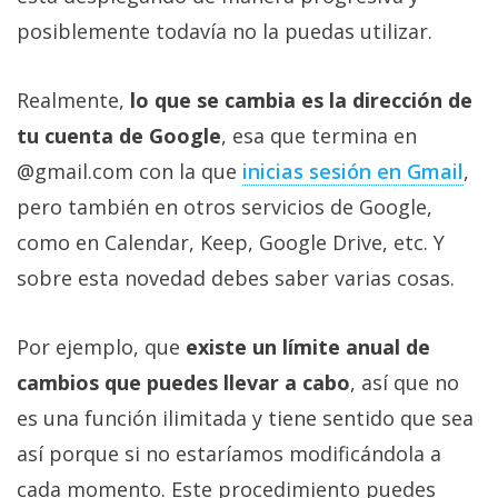
Más
posiblemente todavía no la puedas utilizar.
temas
Realmente,
lo que se cambia es la dirección de
Sorteos
tu cuenta de Google
, esa que termina en
@gmail.com con la que
inicias sesión en Gmail
,
Foros
pero también en otros servicios de Google,
Contacto
como en Calendar, Keep, Google Drive, etc. Y
/
sobre esta novedad debes saber varias cosas.
Sobre
nosotros
Por ejemplo, que
existe un límite anual de
/
Publicidad
cambios que puedes llevar a cabo
, así que no
/
es una función ilimitada y tiene sentido que sea
Cambiar
así porque si no estaríamos modificándola a
opciones
de
cada momento. Este procedimiento puedes