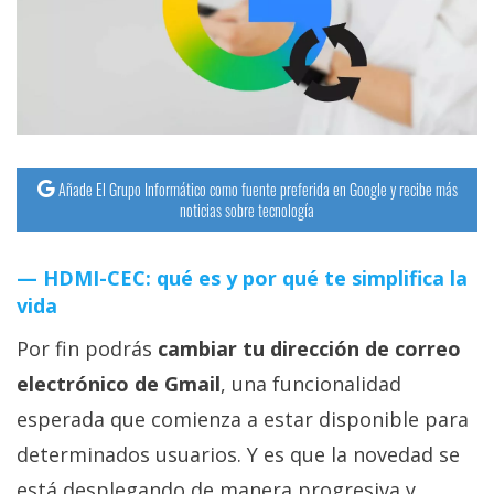
streaming
Operadores
Trucos
y
Tutoriales
Añade El Grupo Informático como fuente preferida en Google y recibe más
noticias sobre tecnología
Ciberseguridad
HDMI-CEC: qué es y por qué te simplifica la
vida
Sistemas
operativos
Por fin podrás
cambiar tu dirección de correo
electrónico de Gmail
, una funcionalidad
Profesional
esperada que comienza a estar disponible para
determinados usuarios. Y es que la novedad se
+
está desplegando de manera progresiva y