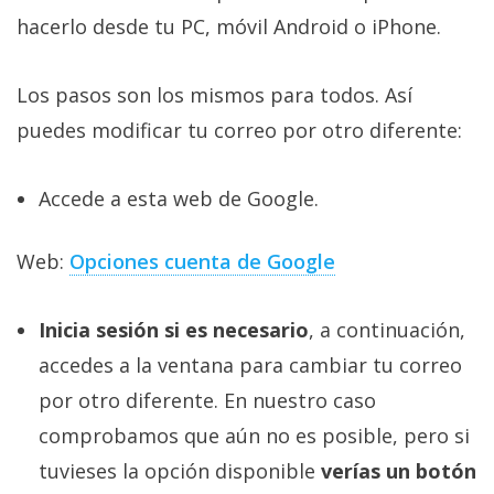
privacidad
hacerlo desde tu PC, móvil Android o iPhone.
/
Aviso
Los pasos son los mismos para todos. Así
Legal
puedes modificar tu correo por otro diferente:
El medio de
comunicación
Accede a esta web de Google.
digital donde
encontrarás
todas las
Web:
Opciones cuenta de Google
noticias sobre
tecnología,
móviles,
Inicia sesión si es necesario
, a continuación,
ordenadores,
apps,
accedes a la ventana para cambiar tu correo
informática,
videojuegos,
por otro diferente. En nuestro caso
comparativas,
comprobamos que aún no es posible, pero si
trucos y
tutoriales.
tuvieses la opción disponible
verías un botón