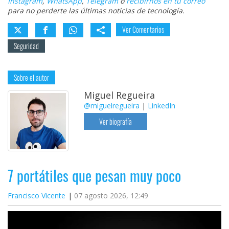
Instagram
,
WhatsApp
,
Telegram
o
recibirnos en tu correo
para no perderte las últimas noticias de tecnología.
Ver Comentarios
Seguridad
Sobre el autor
Miguel Regueira
@miguelregueira
|
LinkedIn
Ver biografía
7 portátiles que pesan muy poco
Francisco Vicente
07 agosto 2026, 12:49