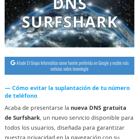
streaming
Operadores
Trucos
y
Tutoriales
Añade El Grupo Informático como fuente preferida en Google y recibe más
noticias sobre tecnología
Ciberseguridad
Cómo evitar la suplantación de tu número
Sistemas
de teléfono
operativos
Acaba de presentarse la
nueva DNS gratuita
Profesional
de Surfshark
, un nuevo servicio disponible para
todos los usuarios, diseñada para garantizar
+
nuestra privacidad en la navegación con su