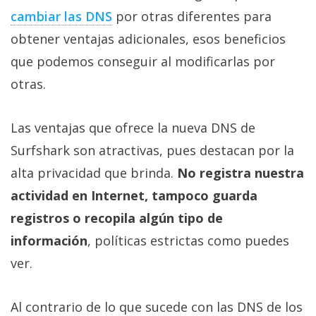
privacidad
cambiar las DNS
por otras diferentes para
/
obtener ventajas adicionales, esos beneficios
Aviso
que podemos conseguir al modificarlas por
Legal
otras.
El medio de
comunicación
Las ventajas que ofrece la nueva DNS de
digital donde
encontrarás
Surfshark son atractivas, pues destacan por la
todas las
noticias sobre
alta privacidad que brinda.
No registra nuestra
tecnología,
actividad en Internet, tampoco guarda
móviles,
ordenadores,
registros o recopila algún tipo de
apps,
informática,
información
, políticas estrictas como puedes
videojuegos,
ver.
comparativas,
trucos y
tutoriales.
Al contrario de lo que sucede con las DNS de los