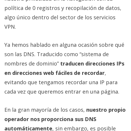
Más
política de 0 registros y recopilación de datos,
temas
algo único dentro del sector de los servicios
VPN.
Sorteos
Ya hemos hablado en alguna ocasión sobre qué
Foros
son las DNS. Traducido como “sistema de
Contacto
nombres de dominio”
traducen direcciones IPs
/
en direcciones web fáciles de recordar
,
Sobre
evitando que tengamos recordar una IP para
nosotros
/
cada vez que queremos entrar en una página.
Publicidad
/
En la gran mayoría de los casos,
nuestro propio
Cambiar
operador nos proporciona sus DNS
opciones
de
automáticamente
, sin embargo, es posible