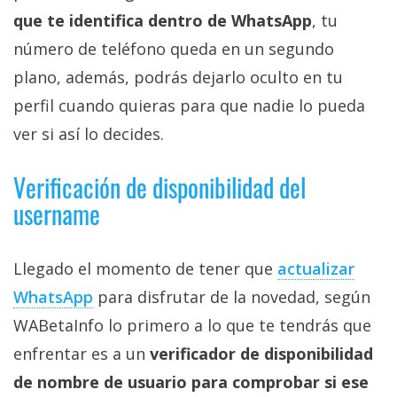
privacidad
que te identifica dentro de WhatsApp
, tu
/
número de teléfono queda en un segundo
Aviso
plano, además, podrás dejarlo oculto en tu
Legal
perfil cuando quieras para que nadie lo pueda
El medio de
ver si así lo decides.
comunicación
digital donde
Verificación de disponibilidad del
encontrarás
todas las
username
noticias sobre
tecnología,
móviles,
ordenadores,
Llegado el momento de tener que
actualizar
apps,
WhatsApp
para disfrutar de la novedad, según
informática,
videojuegos,
WABetaInfo lo primero a lo que te tendrás que
comparativas,
trucos y
enfrentar es a un
verificador de disponibilidad
tutoriales.
de nombre de usuario para comprobar si ese