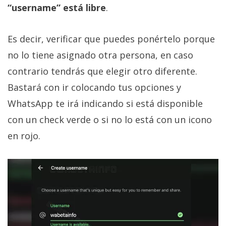
El Grupo
“username” está libre
.
Informático
(CC) 2006-
2026.
Algunos
Es decir, verificar que puedes ponértelo porque
derechos
reservados
.
no lo tiene asignado otra persona, en caso
contrario tendrás que elegir otro diferente.
Bastará con ir colocando tus opciones y
WhatsApp te irá indicando si está disponible
con un check verde o si no lo está con un icono
en rojo.