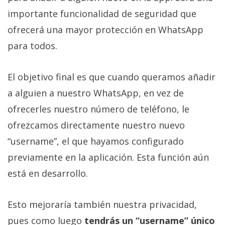
Más
importante funcionalidad de seguridad que
temas
ofrecerá una mayor protección en WhatsApp
para todos.
Sorteos
El objetivo final es que cuando queramos añadir
Foros
a alguien a nuestro WhatsApp, en vez de
Contacto
ofrecerles nuestro número de teléfono, le
/
ofrezcamos directamente nuestro nuevo
Sobre
“username”, el que hayamos configurado
nosotros
/
previamente en la aplicación. Esta función aún
Publicidad
está en desarrollo.
/
Cambiar
Esto mejoraría también nuestra privacidad,
opciones
de
pues como luego
tendrás un “username” único