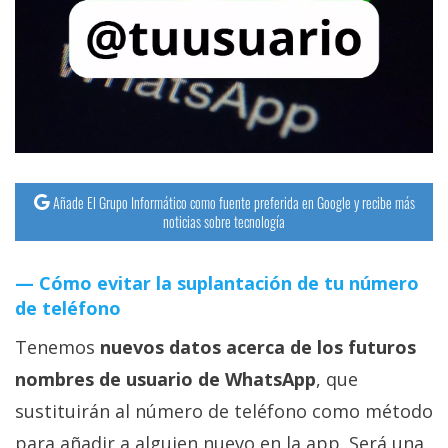
streaming
Operadores
Trucos
y
Tutoriales
Añade El Grupo Informático como fuente preferida en Google y recibe más
noticias sobre tecnología
Ciberseguridad
Cómo evitar la suplantación de tu número
Sistemas
de teléfono
operativos
Tenemos
nuevos datos acerca de los futuros
Profesional
nombres de usuario de WhatsApp
, que
sustituirán al número de teléfono como método
+
para añadir a alguien nuevo en la app. Será una