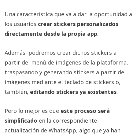
privacidad
/
Una característica que va a dar la oportunidad a
Aviso
los usuarios
crear stickers personalizados
Legal
directamente desde la propia app
.
El medio de
comunicación
Además, podremos crear dichos stickers a
digital donde
partir del menú de imágenes de la plataforma,
encontrarás
todas las
traspasando y generando stickers a partir de
noticias sobre
tecnología,
imágenes mediante el teclado de stickers o,
móviles,
también,
editando stickers ya existentes
.
ordenadores,
apps,
informática,
videojuegos,
Pero lo mejor es que
este proceso será
comparativas,
simplificado
en la correspondiente
trucos y
tutoriales.
actualización de WhatsApp, algo que ya han