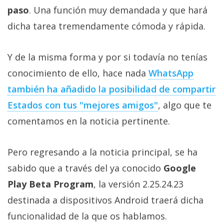
Más
paso
. Una función muy demandada y que hará
temas
dicha tarea tremendamente cómoda y rápida.
Sorteos
Y de la misma forma y por si todavía no tenías
conocimiento de ello, hace nada
WhatsApp
Foros
también ha añadido la posibilidad de compartir
Estados con tus "mejores amigos"
, algo que te
Contacto
/
comentamos en la noticia pertinente.
Sobre
nosotros
Pero regresando a la noticia principal, se ha
/
sabido que a través del ya conocido
Google
Publicidad
/
Play Beta Program
, la versión 2.25.24.23
Cambiar
destinada a dispositivos Android traerá dicha
opciones
funcionalidad de la que os hablamos.
de