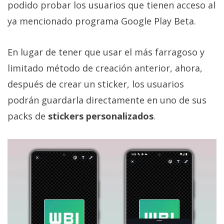
El Grupo
podido probar los usuarios que tienen acceso al
Informático
ya mencionado programa Google Play Beta.
(CC) 2006-
2026.
Algunos
derechos
reservados
.
En lugar de tener que usar el más farragoso y
limitado método de creación anterior, ahora,
después de crear un sticker, los usuarios
podrán guardarla directamente en uno de sus
packs de
stickers personalizados
.