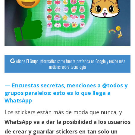
streaming
Operadores
Trucos
y
Tutoriales
Añade El Grupo Informático como fuente preferida en Google y recibe más
noticias sobre tecnología
Ciberseguridad
Encuestas secretas, menciones a @todos y
Sistemas
grupos paralelos: esto es lo que llega a
operativos
WhatsApp
Los stickers están más de moda que nunca, y
Profesional
WhatsApp va a dar la posibilidad a los usuarios
+
de crear y guardar stickers en tan solo un