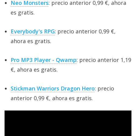
El Grupo
Neo Monsters
: precio anterior 0,99 €, ahora
Informático
es gratis.
(CC) 2006-
2026.
Algunos
derechos
reservados
.
Everybody's RPG
: precio anterior 0,99 €,
ahora es gratis.
Pro MP3 Player - Qwamp
: precio anterior 1,19
€, ahora es gratis.
Stickman Warriors Dragon Hero
: precio
anterior 0,99 €, ahora es gratis.