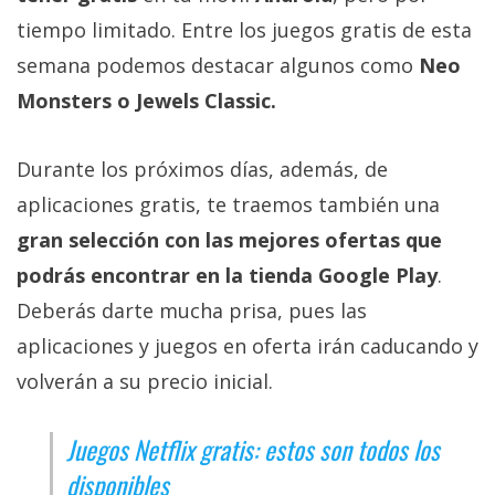
Más
tiempo limitado. Entre los juegos gratis de esta
temas
semana podemos destacar algunos como
Neo
Monsters o Jewels Classic.
Sorteos
Durante los próximos días, además, de
Foros
aplicaciones gratis, te traemos también una
Contacto
gran selección con las mejores ofertas que
/
podrás encontrar en la tienda Google Play
.
Sobre
Deberás darte mucha prisa, pues las
nosotros
/
aplicaciones y juegos en oferta irán caducando y
Publicidad
volverán a su precio inicial.
/
Cambiar
Juegos Netflix gratis: estos son todos los
opciones
disponibles
de