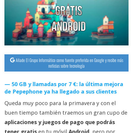
streaming
Operadores
Trucos
y
Tutoriales
Añade El Grupo Informático como fuente preferida en Google y recibe más
noticias sobre tecnología
Ciberseguridad
50 GB y llamadas por 7 €: la última mejora
Sistemas
de Pepephone ya ha llegado a sus clientes
operativos
Queda muy poco para la primavera y con el
Profesional
buen tiempo también traemos un gran cupo de
aplicaciones y juegos de pago que podrás
+
tener gratis
en tu móvil
Android
, pero por