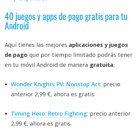
privacidad
/
40 juegos y apps de pago gratis para tu
Aviso
Android
Legal
Aquí tienes las mejores
aplicaciones y juegos
El medio de
comunicación
de pago
que por tiempo limitado podrás tener
digital donde
encontrarás
en tu móvil Android de manera
gratuita
:
todas las
noticias sobre
tecnología,
Wonder Knights PV: Nonstop Act
: precio
móviles,
anterior 2,99 €, ahora es gratis.
ordenadores,
apps,
informática,
videojuegos,
Timing Hero: Retro Fighting
: precio anterior
comparativas,
2,99 €, ahora es gratis.
trucos y
tutoriales.