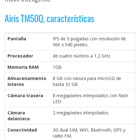
privacidad
/
Airis TM50Q, características
Aviso
Legal
Pantalla
IPS de 5 pulgadas con resolución de
960 x 540 píxeles.
El medio de
comunicación
Procesador
de cuatro núcleos a 1,2 GHz.
digital donde
encontrarás
Memoria RAM
1GB.
todas las
noticias sobre
Almacenamiento
8 GB con ranura para microSD de
tecnología,
interno
hasta 32 GB.
móviles,
ordenadores,
Cámara trasera
8 megapíxeles interpolados con flash
apps,
LED.
informática,
videojuegos,
Cámara
2 megapíxeles interpolados.
comparativas,
delantera
trucos y
tutoriales.
Conectividad
3G dual SIM, WiFi, Bluetooth, GPS y
radio FM.