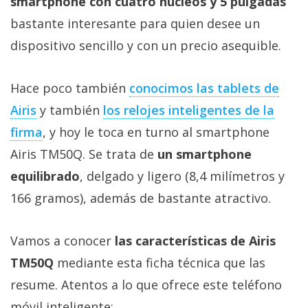
smartphone con cuatro núcleos y 5 pulgadas
Más
bastante interesante para quien desee un
temas
dispositivo sencillo y con un precio asequible.
Sorteos
Hace poco también
conocimos las tablets de
Foros
Airis
y también
los relojes inteligentes de la
firma
, y hoy le toca en turno al smartphone
Contacto
Airis TM50Q. Se trata de
un smartphone
/
equilibrado
, delgado y ligero (8,4 milímetros y
Sobre
nosotros
166 gramos), además de bastante atractivo.
/
Publicidad
Vamos a conocer
las características de Airis
/
TM50Q
mediante esta ficha técnica que las
Cambiar
opciones
resume. Atentos a lo que ofrece este teléfono
de
móvil inteligente: