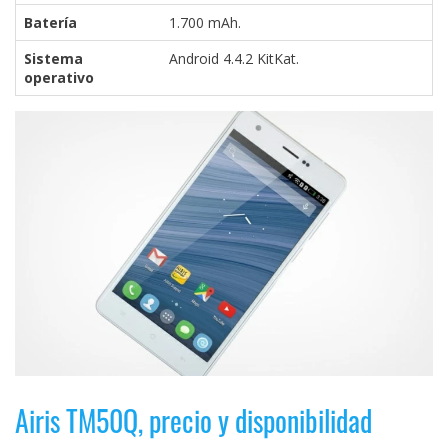
El Grupo
Informático
Batería
1.700 mAh.
(CC) 2006-
Sistema
Android 4.4.2 KitKat.
2026.
Algunos
operativo
derechos
reservados
.
Airis TM50Q, precio y disponibilidad