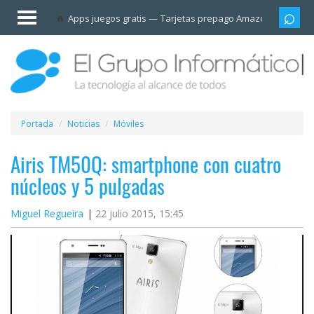
Invitado
Apps juegos gratis
Tarjetas prepago Amazon
Grupo
Iniciar
sesión /
Registrarse
Esenciales
Móviles
Portada
Noticias
Móviles
Ofertas
Airis TM50Q: smartphone con cuatro
núcleos y 5 pulgadas
Apps
Miguel Regueira
22 julio 2015, 15:45
Redes
sociales
Plataformas