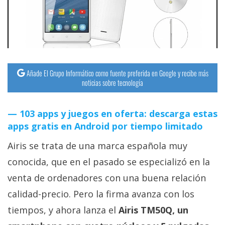
streaming
Operadores
Trucos
y
Añade El Grupo Informático como fuente preferida en Google y recibe más
noticias sobre tecnología
Tutoriales
103 apps y juegos en oferta: descarga estas
Ciberseguridad
apps gratis en Android por tiempo limitado
Sistemas
Airis se trata de una marca española muy
operativos
conocida, que en el pasado se especializó en la
venta de ordenadores con una buena relación
Profesional
calidad-precio. Pero la firma avanza con los
tiempos, y ahora lanza el
Airis TM50Q, un
+