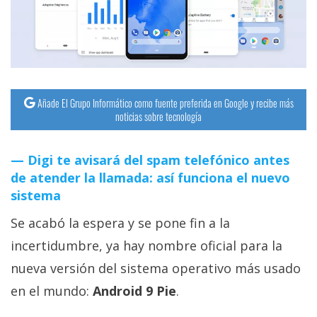
streaming
Operadores
Trucos
y
Añade El Grupo Informático como fuente preferida en Google y recibe más
noticias sobre tecnología
Tutoriales
Digi te avisará del spam telefónico antes
Ciberseguridad
de atender la llamada: así funciona el nuevo
sistema
Sistemas
Se acabó la espera y se pone fin a la
operativos
incertidumbre, ya hay nombre oficial para la
Profesional
nueva versión del sistema operativo más usado
en el mundo:
Android 9 Pie
.
+