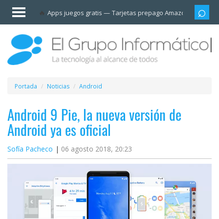
Invitado
Apps juegos gratis
Tarjetas prepago Amazon
Grupo
Iniciar
sesión /
Registrarse
Esenciales
Móviles
Portada
Noticias
Android
Ofertas
Android 9 Pie, la nueva versión de
Android ya es oficial
Apps
Sofía Pacheco
06 agosto 2018, 20:23
Redes
sociales
Plataformas