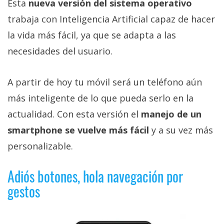
Esta
nueva versión del sistema operativo
privacidad
trabaja con Inteligencia Artificial capaz de hacer
/
Aviso
la vida más fácil, ya que se adapta a las
Legal
necesidades del usuario.
El medio de
A partir de hoy tu móvil será un teléfono aún
comunicación
digital donde
más inteligente de lo que pueda serlo en la
encontrarás
todas las
actualidad. Con esta versión el
manejo de un
noticias sobre
smartphone se vuelve más fácil
y a su vez más
tecnología,
móviles,
personalizable.
ordenadores,
apps,
informática,
Adiós botones, hola navegación por
videojuegos,
gestos
comparativas,
trucos y
tutoriales.