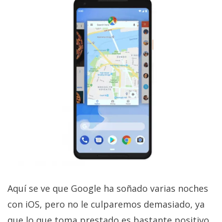
El Grupo
Informático
(CC) 2006-
2026.
Algunos
derechos
reservados
.
Aquí se ve que Google ha soñado varias noches
con iOS, pero no le culparemos demasiado, ya
que lo que toma prestado es bastante positivo.