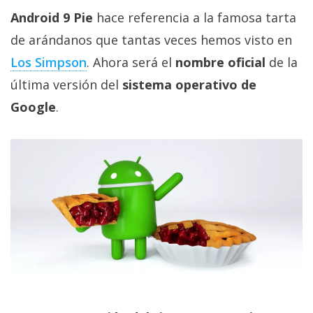
Más
Android 9 Pie
hace referencia a la famosa tarta
temas
de arándanos que tantas veces hemos visto en
Los Simpson
. Ahora será el
nombre oficial
de la
Sorteos
última versión del
sistema operativo de
Google
.
Foros
Contacto
/
Sobre
nosotros
/
Publicidad
/
Cambiar
opciones
de