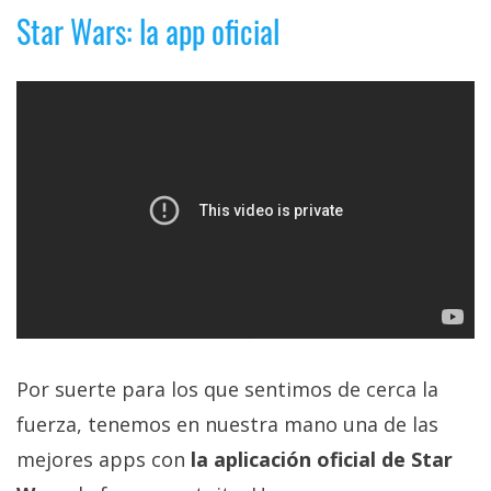
privacidad
Star Wars: la app oficial
/
Aviso
Legal
El medio de
comunicación
digital donde
encontrarás
todas las
noticias sobre
tecnología,
móviles,
ordenadores,
apps,
informática,
Por suerte para los que sentimos de cerca la
videojuegos,
comparativas,
fuerza, tenemos en nuestra mano una de las
trucos y
tutoriales.
mejores apps con
la aplicación oficial de Star