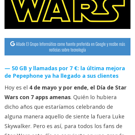
streaming
Operadores
Trucos
y
Añade El Grupo Informático como fuente preferida en Google y recibe más
noticias sobre tecnología
Tutoriales
50 GB y llamadas por 7 €: la última mejora
Ciberseguridad
de Pepephone ya ha llegado a sus clientes
Sistemas
Hoy es el
4 de mayo y por ende, el Día de Star
operativos
Wars con 7 apps amenas
. Quién lo hubiera
dicho años que estaríamos celebrando de
Profesional
alguna manera aquello de siente la fuera Luke
Skywalker. Pero es así, para todos los fans de
+