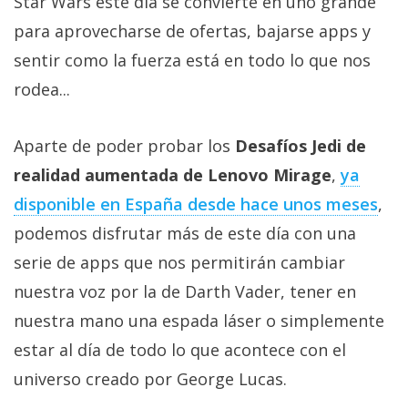
Star Wars este día se convierte en uno grande
Más
para aprovecharse de ofertas, bajarse apps y
temas
sentir como la fuerza está en todo lo que nos
Sorteos
rodea...
Foros
Aparte de poder probar los
Desafíos Jedi de
realidad aumentada de Lenovo Mirage
,
ya
Contacto
disponible en España desde hace unos meses
,
/
podemos disfrutar más de este día con una
Sobre
nosotros
serie de apps que nos permitirán cambiar
/
nuestra voz por la de Darth Vader, tener en
Publicidad
nuestra mano una espada láser o simplemente
/
estar al día de todo lo que acontece con el
Cambiar
opciones
universo creado por George Lucas.
de