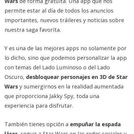
Wars
de forma gratuita. Una app que nos
El Grupo
Informático
permite estar al día de todos los anuncios
(CC) 2006-
2026.
Algunos
importantes, nuevos tráileres y noticias sobre
derechos
nuestra saga favorita.
reservados
.
Y es una de las mejores apps no solamente por
lo dicho, sino que podemos personalizar la app
con temas del Lado Luminoso o del Lado
Oscuro,
desbloquear personajes en 3D de Star
Wars
y sumergirnos en la realidad aumentada
que proporciona Jakky Spy, toda una
experiencia para disfrutar.
También tienes opción a
empuñar la espada
láser
, seguir a Star Wars en las redes sociales y