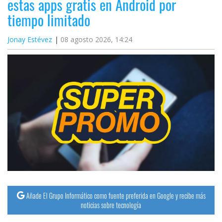
estas apps gratis en Android por
tiempo limitado
Jonay Estévez
08 agosto 2026, 14:24
Añade El Grupo Informático como fuente preferida en Google y recibe más
noticias sobre tecnología