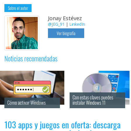
Sobre el autor
Jonay Estévez
@JEG_91
|
LinkedIn
Ver biografía
Noticias recomendadas
Con estas claves puedes 
Cómo activar Windows
instalar Windows 11
103 apps y juegos en oferta: descarga