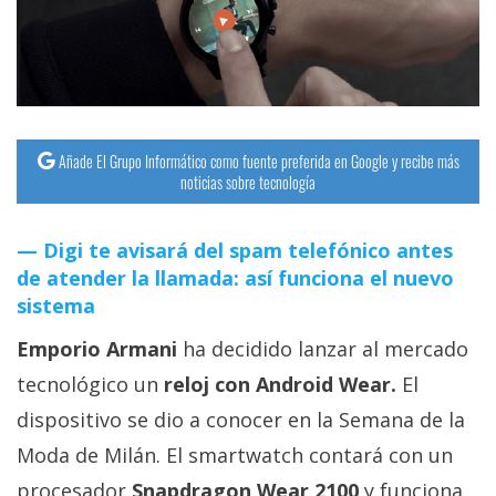
streaming
Operadores
Trucos
y
Añade El Grupo Informático como fuente preferida en Google y recibe más
noticias sobre tecnología
Tutoriales
Digi te avisará del spam telefónico antes
Ciberseguridad
de atender la llamada: así funciona el nuevo
sistema
Sistemas
Emporio Armani
ha decidido lanzar al mercado
operativos
tecnológico un
reloj con Android Wear.
El
Profesional
dispositivo se dio a conocer en la Semana de la
Moda de Milán. El smartwatch contará con un
+
procesador
Snapdragon Wear 2100
y funciona