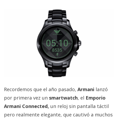
El Grupo
Informático
(CC) 2006-
2026.
Algunos
derechos
reservados
.
Recordemos que el año pasado,
Armani
lanzó
por primera vez un
smartwatch
, el
Emporio
Armani Connected,
un reloj sin pantalla táctil
pero realmente elegante, que cautivó a muchos