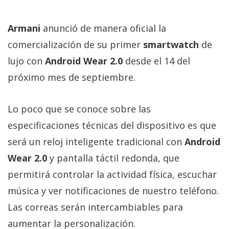
privacidad
/
Armani
anunció de manera oficial la
Aviso
comercialización de su primer
smartwatch
de
Legal
lujo con
Android Wear 2.0
desde el 14 del
El medio de
próximo mes de septiembre.
comunicación
digital donde
encontrarás
Lo poco que se conoce sobre las
todas las
noticias sobre
especificaciones técnicas del dispositivo es que
tecnología,
será un reloj inteligente tradicional con
Android
móviles,
ordenadores,
Wear 2.0
y pantalla táctil redonda, que
apps,
informática,
permitirá controlar la actividad física, escuchar
videojuegos,
música y ver notificaciones de nuestro teléfono.
comparativas,
trucos y
Las correas serán intercambiables para
tutoriales.
aumentar la personalización.