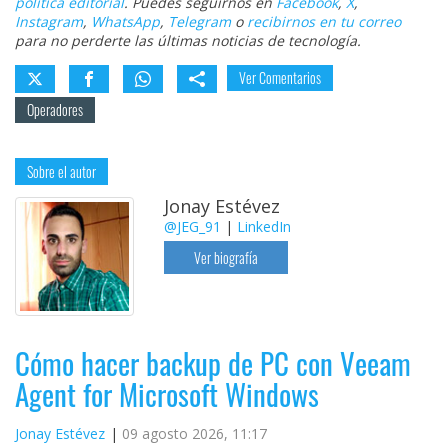
política editorial
. Puedes seguirnos en
Facebook
,
X
,
Instagram
,
WhatsApp
,
Telegram
o
recibirnos en tu correo
para no perderte las últimas noticias de tecnología.
Ver Comentarios
Operadores
Sobre el autor
Jonay Estévez
@JEG_91
|
LinkedIn
Ver biografía
Cómo hacer backup de PC con Veeam
Agent for Microsoft Windows
Jonay Estévez
09 agosto 2026, 11:17