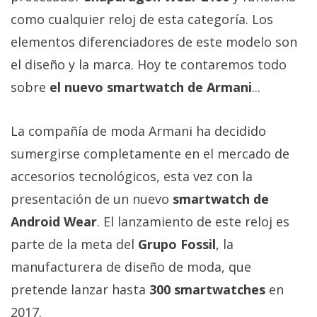
Más
como cualquier reloj de esta categoría. Los
temas
elementos diferenciadores de este modelo son
el diseño y la marca. Hoy te contaremos todo
Sorteos
sobre
el nuevo smartwatch de Armani
...
Foros
La compañía de moda Armani ha decidido
Contacto
sumergirse completamente en el mercado de
/
accesorios tecnológicos, esta vez con la
Sobre
presentación de un nuevo
smartwatch de
nosotros
/
Android Wear
. El lanzamiento de este reloj es
Publicidad
parte de la meta del
Grupo Fossil
, la
/
manufacturera de diseño de moda, que
Cambiar
pretende lanzar hasta
300 smartwatches
en
opciones
de
2017.