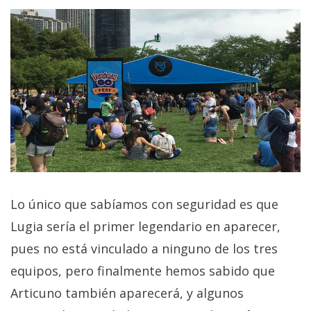
privacidad
/
Aviso
Legal
El medio de
comunicación
digital donde
encontrarás
todas las
noticias sobre
tecnología,
móviles,
Lo único que sabíamos con seguridad es que
ordenadores,
apps,
Lugia sería el primer legendario en aparecer,
informática,
pues no está vinculado a ninguno de los tres
videojuegos,
comparativas,
equipos, pero finalmente hemos sabido que
trucos y
tutoriales.
Articuno también aparecerá, y algunos