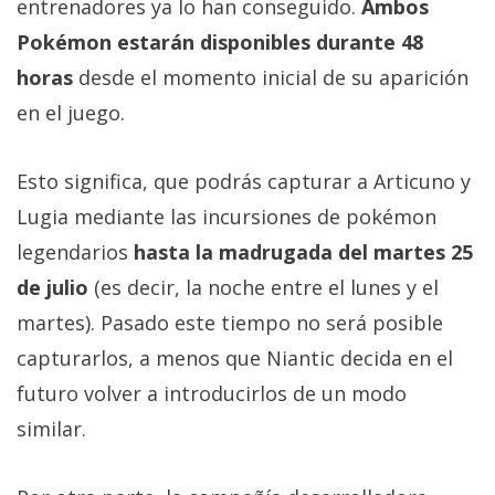
El Grupo
entrenadores ya lo han conseguido.
Ambos
Informático
Pokémon estarán disponibles durante 48
(CC) 2006-
2026.
Algunos
horas
desde el momento inicial de su aparición
derechos
reservados
.
en el juego.
Esto significa, que podrás capturar a Articuno y
Lugia mediante las incursiones de pokémon
legendarios
hasta la madrugada del martes 25
de julio
(es decir, la noche entre el lunes y el
martes). Pasado este tiempo no será posible
capturarlos, a menos que Niantic decida en el
futuro volver a introducirlos de un modo
similar.