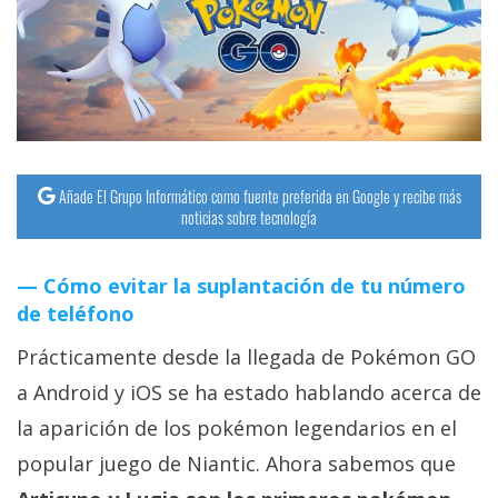
streaming
Operadores
Trucos
y
Tutoriales
Añade El Grupo Informático como fuente preferida en Google y recibe más
noticias sobre tecnología
Ciberseguridad
Cómo evitar la suplantación de tu número
de teléfono
Sistemas
operativos
Prácticamente desde la llegada de Pokémon GO
a Android y iOS se ha estado hablando acerca de
Profesional
la aparición de los pokémon legendarios en el
popular juego de Niantic. Ahora sabemos que
+