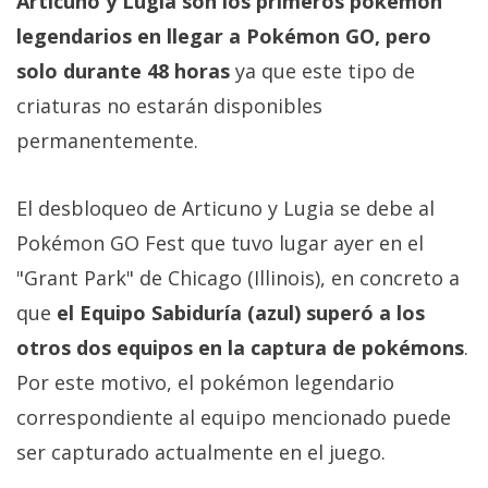
Articuno y Lugia son los primeros pokémon
Más
legendarios en llegar a Pokémon GO, pero
temas
solo durante 48 horas
ya que este tipo de
Sorteos
criaturas no estarán disponibles
permanentemente.
Foros
El desbloqueo de Articuno y Lugia se debe al
Contacto
Pokémon GO Fest que tuvo lugar ayer en el
/
"Grant Park" de Chicago (Illinois), en concreto a
Sobre
que
el Equipo Sabiduría (azul) superó a los
nosotros
/
otros dos equipos en la captura de pokémons
.
Publicidad
Por este motivo, el pokémon legendario
/
correspondiente al equipo mencionado puede
Cambiar
opciones
ser capturado actualmente en el juego.
de