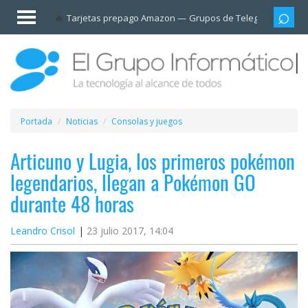
Invitado
Tarjetas prepago Amazon
Grupos de Telegram
Cali
Iniciar
sesión /
Registrarse
Esenciales
Móviles
Portada
Noticias
Consolas y juegos
Ofertas
Articuno y Lugia, los primeros pokémon
legendarios, llegan a Pokémon GO
Apps
durante 48 horas
Redes
Leandro Crisol
23 julio 2017, 14:04
sociales
Plataformas