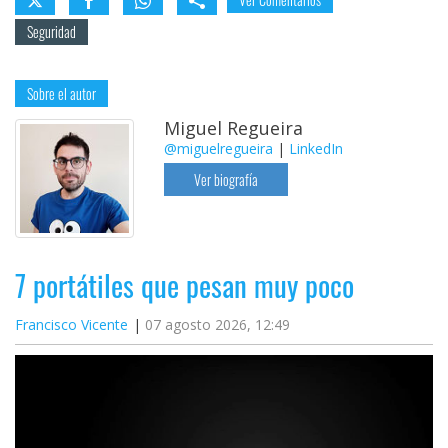
Seguridad
Sobre el autor
Miguel Regueira
@miguelregueira
|
LinkedIn
Ver biografía
7 portátiles que pesan muy poco
Francisco Vicente
07 agosto 2026, 12:49