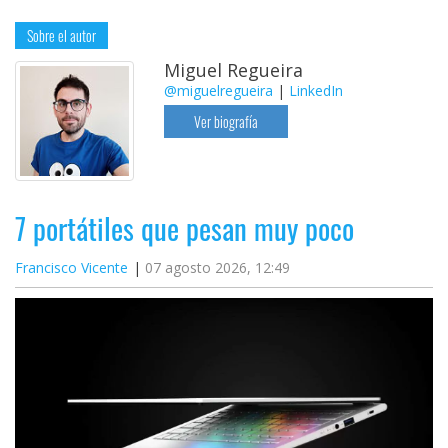
Sobre el autor
Miguel Regueira
@miguelregueira
|
LinkedIn
Ver biografía
7 portátiles que pesan muy poco
Francisco Vicente
07 agosto 2026, 12:49