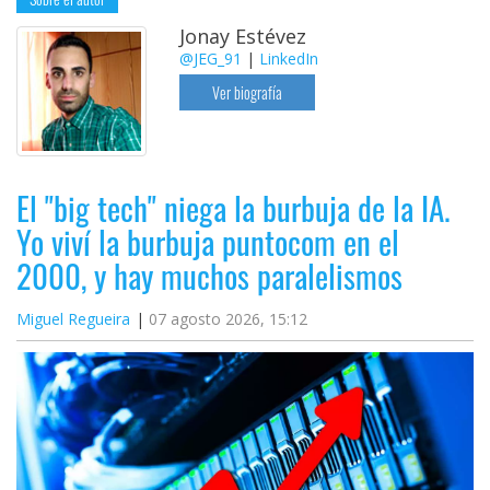
Jonay Estévez
@JEG_91
|
LinkedIn
Ver biografía
El "big tech" niega la burbuja de la IA.
Yo viví la burbuja puntocom en el
2000, y hay muchos paralelismos
Miguel Regueira
07 agosto 2026, 15:12