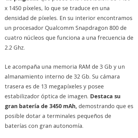
privacidad
x 1450 píxeles, lo que se traduce en una
/
densidad de píxeles. En su interior encontramos
Aviso
un procesador Qualcomm Snapdragon 800 de
Legal
cuatro núcleos que funciona a una frecuencia de
El medio de
2.2 Ghz.
comunicación
digital donde
encontrarás
Le acompaña una memoria RAM de 3 Gb y un
todas las
noticias sobre
almanamiento interno de 32 Gb. Su cámara
tecnología,
trasera es de 13 megapíxeles y posee
móviles,
ordenadores,
estabilizador óptica de imagen.
Destaca su
apps,
informática,
gran batería de 3450 mAh,
demostrando que es
videojuegos,
posible dotar a terminales pequeños de
comparativas,
trucos y
baterías con gran autonomía.
tutoriales.