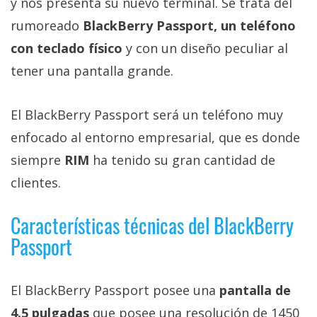
y nos presenta su nuevo terminal. Se trata del
Más
rumoreado
BlackBerry Passport, un teléfono
temas
con teclado físico
y con un diseño peculiar al
Sorteos
tener una pantalla grande.
Foros
El BlackBerry Passport será un teléfono muy
enfocado al entorno empresarial, que es donde
Contacto
siempre
RIM
ha tenido su gran cantidad de
/
clientes.
Sobre
nosotros
Características técnicas del BlackBerry
/
Publicidad
Passport
/
Cambiar
El BlackBerry Passport posee una
pantalla de
opciones
de
4.5 pulgadas
que posee una resolución de 1450