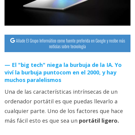
Añade El Grupo Informático como fuente preferida en Google y recibe más
noticias sobre tecnología
El "big tech" niega la burbuja de la IA. Yo
viví la burbuja puntocom en el 2000, y hay
muchos paralelismos
Una de las características intrínsecas de un
ordenador portátil es que puedas llevarlo a
cualquier parte. Uno de los factores que hace
más fácil esto es que sea un
portátil ligero.