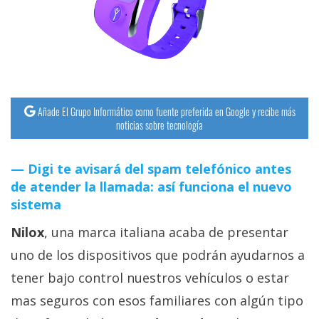
streaming
Operadores
Trucos
y
Añade El Grupo Informático como fuente preferida en Google y recibe más
Tutoriales
noticias sobre tecnología
Ciberseguridad
Digi te avisará del spam telefónico antes
de atender la llamada: así funciona el nuevo
sistema
Sistemas
operativos
Nilox
, una marca italiana acaba de presentar
uno de los dispositivos que podrán ayudarnos a
Profesional
tener bajo control nuestros vehículos o estar
mas seguros con esos familiares con algún tipo
+