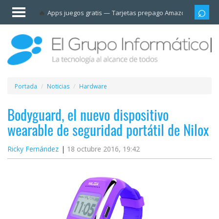
Invitado
Apps juegos gratis
Tarjetas prepago Amazon
Grupo
Iniciar
sesión /
Registrarse
Esenciales
Móviles
Portada
Noticias
Hardware
Ofertas
Bodyguard, el nuevo dispositivo
wearable de seguridad portátil de Nilox
Apps
Ricky Fernández
18 octubre 2016, 19:42
Redes
sociales
Plataformas