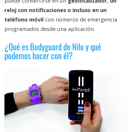
puede convertirse en un
geolocalizador, un
privacidad
reloj con notificaciones o incluso en un
/
Aviso
teléfono móvil
con números de emergencia
Legal
programados desde una aplicación.
¿Qué es Bodyguard de Nilo y qué
El medio de
comunicación
podemos hacer con él?
digital donde
encontrarás
todas las
noticias sobre
tecnología,
móviles,
ordenadores,
apps,
informática,
videojuegos,
comparativas,
trucos y
tutoriales.