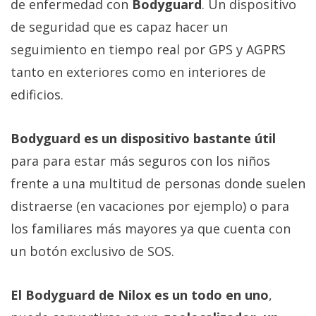
de enfermedad con
Bodyguard
. Un dispositivo
Más
de seguridad que es capaz hacer un
temas
seguimiento en tiempo real por GPS y AGPRS
Sorteos
tanto en exteriores como en interiores de
edificios.
Foros
Bodyguard es un dispositivo bastante útil
Contacto
para para estar más seguros con los niños
/
frente a una multitud de personas donde suelen
Sobre
nosotros
distraerse (en vacaciones por ejemplo) o para
/
los familiares más mayores ya que cuenta con
Publicidad
un botón exclusivo de SOS.
/
Cambiar
opciones
El Bodyguard de Nilox es un todo en uno
,
de