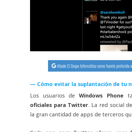
streaming
Operadores
Trucos
y
Tutoriales
Añade El Grupo Informático como fuente preferida e
Ciberseguridad
Cómo evitar la suplantación de tu 
Sistemas
operativos
Los usuarios de
Windows Phone
ta
oficiales para Twitter
. La red social 
Profesional
la gran cantidad de apps de terceros qu
+