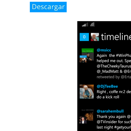
Legal
El medio de
comunicación
digital donde
encontrarás
todas las
noticias sobre
tecnología,
móviles,
ordenadores,
apps,
informática,
videojuegos,
comparativas,
trucos y
tutoriales.
El Grupo
Informático
(CC) 2006-
2026.
Algunos
derechos