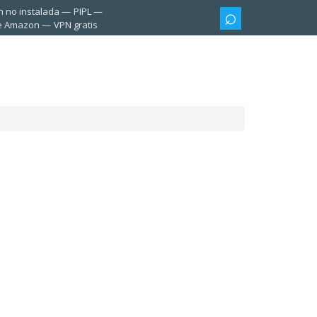
n no instalada
PIPL
te Amazon
VPN gratis