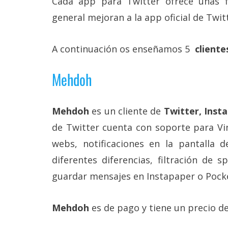
Cada app para Twitter ofrece unas 
Más
general mejoran a la app oficial de Twit
temas
A continuación os enseñamos 5
cliente
Sorteos
Mehdoh
Foros
Contacto
Mehdoh
es un cliente de
Twitter, Inst
/
de Twitter cuenta con soporte para Vin
Sobre
nosotros
webs, notificaciones en la pantalla 
/
Publicidad
diferentes diferencias, filtración de 
/
guardar mensajes en Instapaper o Pock
Cambiar
opciones
de
privacidad
Mehdoh
es de pago y tiene un precio de
/
Aviso