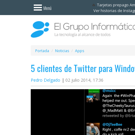
Invitado
Tarjetas prepago A
Menú
Ver historias de Insta
Iniciar
sesión /
Registrarse
Esenciales
Móviles
Portada
Noticias
Apps
5 clientes de Twitter para Wind
Ofertas
Pedro Delgado
02 julio 2014, 17:36
Apps
Redes
sociales
Plataformas