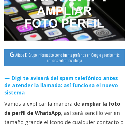
streaming
Operadores
Trucos
y
Tutoriales
Añade El Grupo Informático como fuente preferida en Google y recibe más
noticias sobre tecnología
Ciberseguridad
Digi te avisará del spam telefónico antes
Sistemas
de atender la llamada: así funciona el nuevo
operativos
sistema
Vamos a explicar la manera de
ampliar la foto
Profesional
de perfil de WhatsApp
, así será sencillo ver en
tamaño grande el icono de cualquier contacto o
+