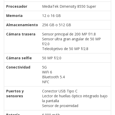
Procesador
MediaTek Dimensity 8550 Super
Memoria
12 o 16 GB
Almacenamiento
256 GB o 512 GB
Cámara trasera
Sensor principal de 200 MP f/1.8
Sensor ultra gran angular de 50 MP
f/2.0
Teleobjetivo de 50 MP f/2.8
Cámara selfie
50 MP f/2.0
Conectividad
5G
WiFi 6
Bluetooth 5.4
NFC
Puertos y
Conector USB Tipo C
sensores
Lector de huellas óptico integrado bajo
la pantalla
Sensor de proximidad
Batería
6.000 mAh