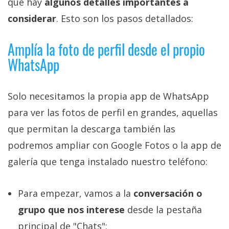
que hay
algunos detalles importantes a
privacidad
considerar
. Esto son los pasos detallados:
/
Aviso
Amplía la foto de perfil desde el propio
Legal
WhatsApp
El medio de
comunicación
digital donde
Solo necesitamos la propia app de WhatsApp
encontrarás
para ver las fotos de perfil en grandes, aquellas
todas las
noticias sobre
que permitan la descarga también las
tecnología,
móviles,
podremos ampliar con Google Fotos o la app de
ordenadores,
galería que tenga instalado nuestro teléfono:
apps,
informática,
videojuegos,
comparativas,
Para empezar, vamos a la
conversación o
trucos y
grupo que nos interese
desde la pestaña
tutoriales.
principal de "Chats":