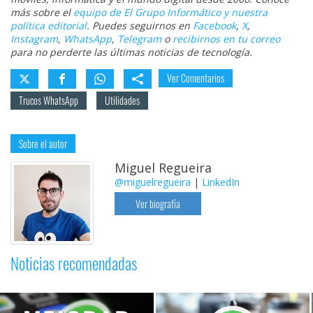
más sobre el
equipo de El Grupo Informático y nuestra
política editorial
. Puedes seguirnos en
Facebook
,
X
,
Instagram
,
WhatsApp
,
Telegram
o
recibirnos en tu correo
para no perderte las últimas noticias de tecnología.
Ver Comentarios
Trucos WhatsApp
Utilidades
Sobre el autor
Miguel Regueira
@miguelregueira
|
LinkedIn
Ver biografía
Noticias recomendadas