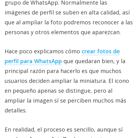
grupo de WhatsApp. Normalmente las
Más
temas
imágenes de perfil se suben en alta calidad, así
que al ampliar la foto podremos reconocer a las
Sorteos
personas y otros elementos que aparezcan.
Foros
Hace poco explicamos cómo
crear fotos de
perfil para WhatsApp
que quedaran bien, y la
Contacto
principal razón para hacerlo es que muchos
/
usuarios deciden ampliar la miniatura. El icono
Sobre
nosotros
en pequeño apenas se distingue, pero al
/
ampliar la imagen sí se perciben muchos más
Publicidad
detalles.
/
Cambiar
opciones
En realidad, el proceso es sencillo, aunque sí
de