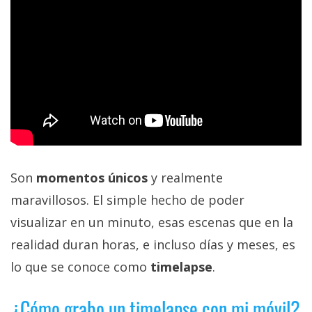
privacidad
/
Aviso
Legal
El medio de
comunicación
digital donde
encontrarás
todas las
noticias sobre
Son
momentos únicos
y realmente
tecnología,
móviles,
maravillosos. El simple hecho de poder
ordenadores,
visualizar en un minuto, esas escenas que en la
apps,
informática,
realidad duran horas, e incluso días y meses, es
videojuegos,
comparativas,
lo que se conoce como
timelapse
.
trucos y
tutoriales.
¿Cómo grabo un timelapse con mi móvil?