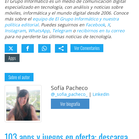
El Grupo Informático es un medio de comunicación digital
especializado en tecnología, con análisis y noticias sobre
móviles, informática y el mundo digital desde 2006. Conoce
más sobre el
equipo de El Grupo Informático y nuestra
política editorial
. Puedes seguirnos en
Facebook
,
X
,
Instagram
,
WhatsApp
,
Telegram
o
recibirnos en tu correo
para no perderte las últimas noticias de tecnología.
Ver Comentarios
Apps
Sobre el autor
Sofía Pacheco
@_sofia_pacheco_
|
LinkedIn
Ver biografía
103 apps y juegos en oferta: descarga