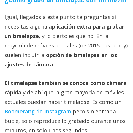
El Grupo
Informático
(CC) 2006-
Igual, llegados a este punto te preguntas si
2026.
Algunos
derechos
necesitas alguna
aplicación extra para grabar
reservados
.
un timelapse
, y lo cierto es que no. En la
mayoría de móviles actuales (de 2015 hasta hoy)
suelen incluir la
opción de timelapse en los
ajustes de cámara
.
El timelapse también se conoce como cámara
rápida
y de ahí que la gran mayoría de móviles
actuales puedan hacer timelapse. Es como un
Boomerang de Instagram
pero sin entrar al
bucle, solo reproduce lo grabado durante unos
minutos, en solo unos segundos.