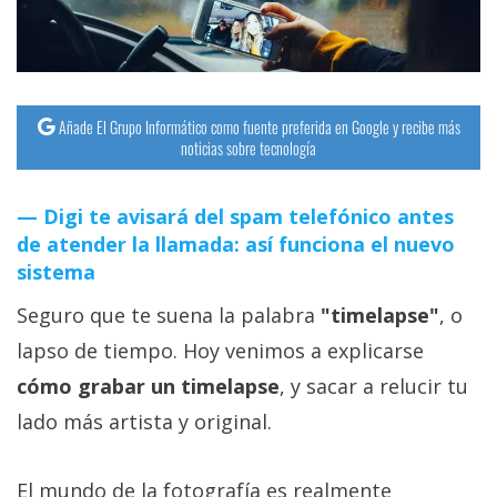
streaming
Operadores
Añade El Grupo Informático como fuente preferida en Google y recibe más
Trucos
noticias sobre tecnología
y
Tutoriales
Digi te avisará del spam telefónico antes
de atender la llamada: así funciona el nuevo
Ciberseguridad
sistema
Seguro que te suena la palabra
"timelapse"
, o
Sistemas
operativos
lapso de tiempo. Hoy venimos a explicarse
cómo grabar un timelapse
, y sacar a relucir tu
Profesional
lado más artista y original.
+
El mundo de la fotografía es realmente