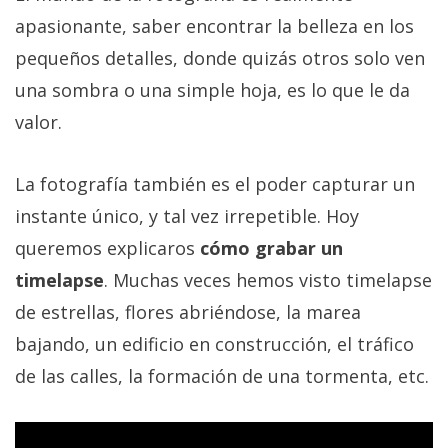
Más
apasionante, saber encontrar la belleza en los
temas
pequeños detalles, donde quizás otros solo ven
una sombra o una simple hoja, es lo que le da
Sorteos
valor.
Foros
La fotografía también es el poder capturar un
Contacto
instante único, y tal vez irrepetible. Hoy
/
queremos explicaros
cómo grabar un
Sobre
timelapse
. Muchas veces hemos visto timelapse
nosotros
de estrellas, flores abriéndose, la marea
/
Publicidad
bajando, un edificio en construcción, el tráfico
/
de las calles, la formación de una tormenta, etc.
Cambiar
opciones
de