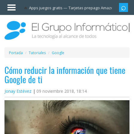
Invitado
Apps juegos gratis
Tarjetas prepago Amazon
Grupo
Iniciar
sesión /
Registrarse
Esenciales
Móviles
Portada
Tutoriales
Google
Ofertas
Cómo reducir la información que tiene
Google de ti
Apps
Jonay Estévez
09 noviembre 2018, 18:14
Redes
sociales
Plataformas