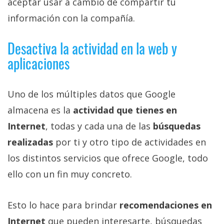
aceptar usar a cambio de compartir tu
El Grupo
Informático
información con la compañía.
(CC) 2006-
2026.
Algunos
derechos
Desactiva la actividad en la web y
reservados
.
aplicaciones
Uno de los múltiples datos que Google
almacena es la
actividad que tienes en
Internet
, todas y cada una de las
búsquedas
realizadas
por ti y otro tipo de actividades en
los distintos servicios que ofrece Google, todo
ello con un fin muy concreto.
Esto lo hace para brindar
recomendaciones en
Internet
que pueden interesarte, búsquedas