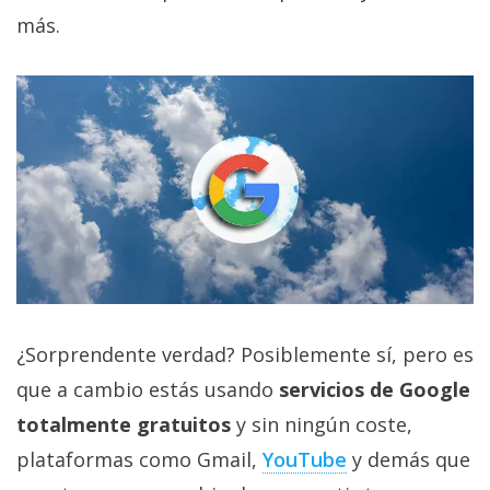
privacidad
más.
/
Aviso
Legal
El medio de
comunicación
digital donde
encontrarás
todas las
noticias sobre
tecnología,
móviles,
ordenadores,
apps,
¿Sorprendente verdad? Posiblemente sí, pero es
informática,
que a cambio estás usando
servicios de Google
videojuegos,
comparativas,
totalmente gratuitos
y sin ningún coste,
trucos y
tutoriales.
plataformas como Gmail,
YouTube
y demás que