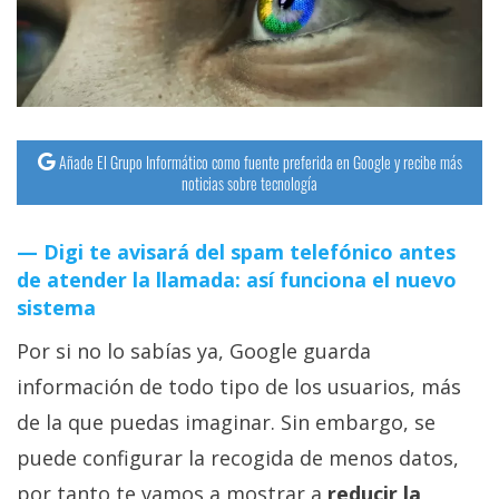
streaming
Operadores
Trucos
y
Añade El Grupo Informático como fuente preferida en Google y recibe más
noticias sobre tecnología
Tutoriales
Digi te avisará del spam telefónico antes
Ciberseguridad
de atender la llamada: así funciona el nuevo
sistema
Sistemas
Por si no lo sabías ya, Google guarda
operativos
información de todo tipo de los usuarios, más
Profesional
de la que puedas imaginar. Sin embargo, se
puede configurar la recogida de menos datos,
+
por tanto te vamos a mostrar a
reducir la