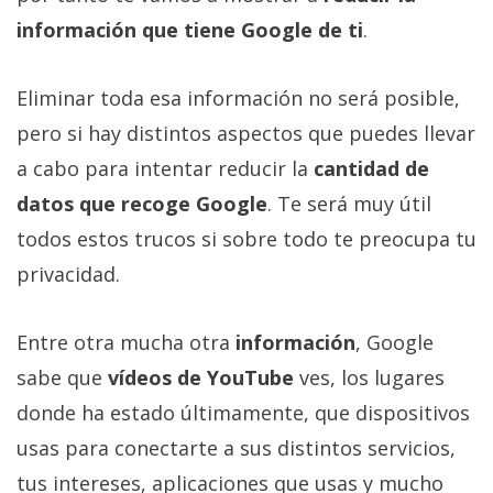
Más
información que tiene Google de ti
.
temas
Eliminar toda esa información no será posible,
Sorteos
pero si hay distintos aspectos que puedes llevar
a cabo para intentar reducir la
cantidad de
Foros
datos que recoge Google
. Te será muy útil
Contacto
todos estos trucos si sobre todo te preocupa tu
/
privacidad.
Sobre
nosotros
Entre otra mucha otra
información
, Google
/
Publicidad
sabe que
vídeos de YouTube
ves, los lugares
/
donde ha estado últimamente, que dispositivos
Cambiar
usas para conectarte a sus distintos servicios,
opciones
de
tus intereses, aplicaciones que usas y mucho