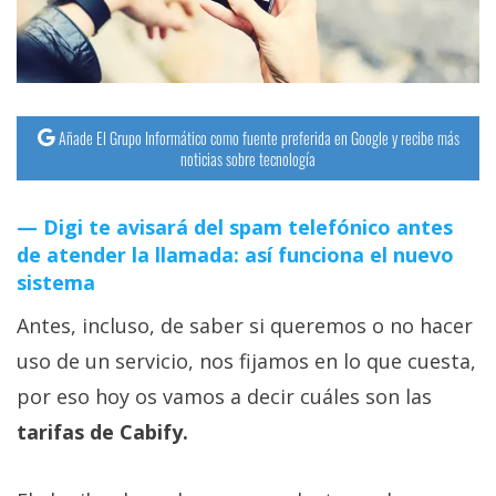
streaming
Operadores
Trucos
Añade El Grupo Informático como fuente preferida en Google y recibe más
y
noticias sobre tecnología
Tutoriales
Digi te avisará del spam telefónico antes
Ciberseguridad
de atender la llamada: así funciona el nuevo
sistema
Sistemas
Antes, incluso, de saber si queremos o no hacer
operativos
uso de un servicio, nos fijamos en lo que cuesta,
por eso hoy os vamos a decir cuáles son las
Profesional
tarifas de Cabify.
+