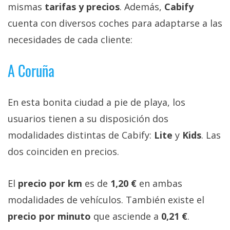
El Grupo
mismas
tarifas y precios
. Además,
Cabify
Informático
(CC) 2006-
cuenta con diversos coches para adaptarse a las
2026.
Algunos
necesidades de cada cliente:
derechos
reservados
.
A Coruña
En esta bonita ciudad a pie de playa, los
usuarios tienen a su disposición dos
modalidades distintas de Cabify:
Lite
y
Kids
. Las
dos coinciden en precios.
El
precio por km
es de
1,20 €
en ambas
modalidades de vehículos. También existe el
precio por minuto
que asciende a
0,21 €
.