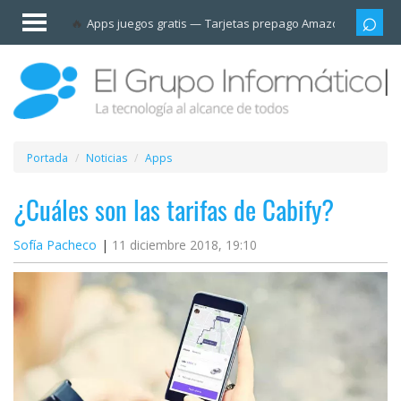
Invitado
Apps juegos gratis
Tarjetas prepago Amazon
Grupo
Iniciar
sesión /
Registrarse
Esenciales
Móviles
Portada
Noticias
Apps
Ofertas
¿Cuáles son las tarifas de Cabify?
Sofía Pacheco
11 diciembre 2018, 19:10
Apps
Redes
sociales
Plataformas