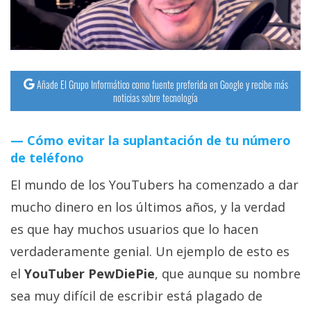
streaming
Operadores
Trucos
Añade El Grupo Informático como fuente preferida en Google y recibe más
noticias sobre tecnología
y
Tutoriales
Cómo evitar la suplantación de tu número
de teléfono
Ciberseguridad
El mundo de los YouTubers ha comenzado a dar
Sistemas
mucho dinero en los últimos años, y la verdad
operativos
es que hay muchos usuarios que lo hacen
verdaderamente genial. Un ejemplo de esto es
Profesional
el
YouTuber PewDiePie
, que aunque su nombre
sea muy difícil de escribir está plagado de
+