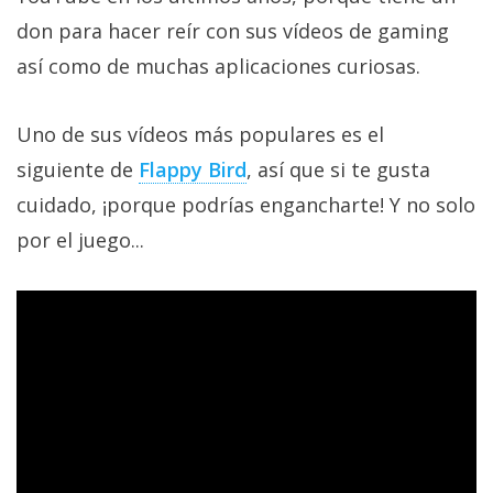
El Grupo
Informático
don para hacer reír con sus vídeos de gaming
(CC) 2006-
así como de muchas aplicaciones curiosas.
2026.
Algunos
derechos
reservados
.
Uno de sus vídeos más populares es el
siguiente de
Flappy Bird
, así que si te gusta
cuidado, ¡porque podrías engancharte! Y no solo
por el juego...