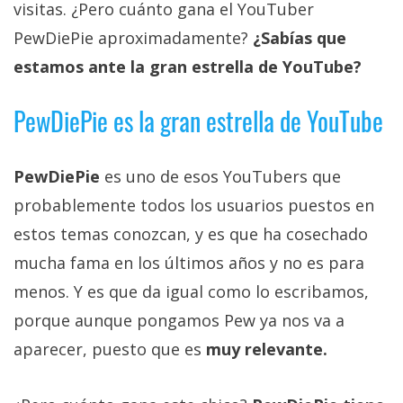
visitas. ¿Pero cuánto gana el YouTuber
Más
temas
PewDiePie aproximadamente?
¿Sabías que
estamos ante la gran estrella de YouTube?
Sorteos
PewDiePie es la gran estrella de YouTube
Foros
PewDiePie
es uno de esos YouTubers que
Contacto
probablemente todos los usuarios puestos en
/
estos temas conozcan, y es que ha cosechado
Sobre
nosotros
mucha fama en los últimos años y no es para
/
menos. Y es que da igual como lo escribamos,
Publicidad
porque aunque pongamos Pew ya nos va a
/
aparecer, puesto que es
muy relevante.
Cambiar
opciones
de