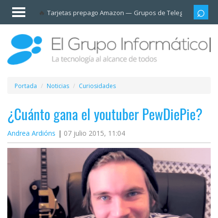
Invitado
Tarjetas prepago Amazon
Grupos de Telegram
Cali
Iniciar
sesión /
Registrarse
Esenciales
Móviles
Portada
Noticias
Curiosidades
Ofertas
¿Cuánto gana el youtuber PewDiePie?
Andrea Ardións
07 julio 2015, 11:04
Apps
Redes
sociales
Plataformas