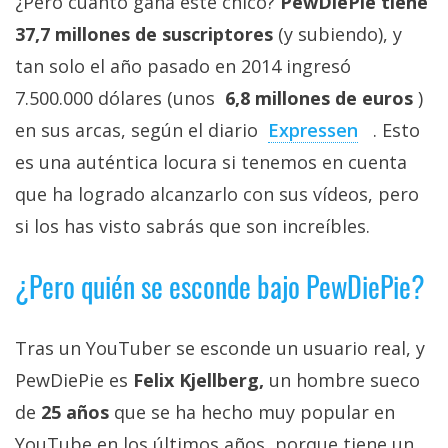
¿Pero cuánto gana este chico?
PewDiePie tiene
privacidad
37,7 millones de suscriptores
(y subiendo), y
/
Aviso
tan solo el año pasado en 2014 ingresó
Legal
7.500.000 dólares (unos
6,8 millones de euros
)
en sus arcas, según el diario
Expressen
. Esto
El medio de
es una auténtica locura si tenemos en cuenta
comunicación
digital donde
que ha logrado alcanzarlo con sus vídeos, pero
encontrarás
si los has visto sabrás que son increíbles.
todas las
noticias sobre
tecnología,
¿Pero quién se esconde bajo PewDiePie?
móviles,
ordenadores,
apps,
informática,
Tras un YouTuber se esconde un usuario real, y
videojuegos,
comparativas,
PewDiePie es
Felix Kjellberg,
un hombre sueco
trucos y
de
25 años
que se ha hecho muy popular en
tutoriales.
YouTube en los últimos años, porque tiene un