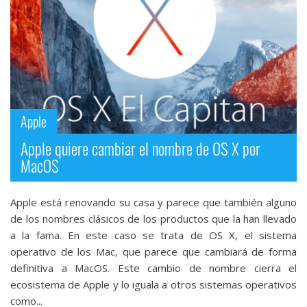
streaming
Operadores
Trucos
y
Tutoriales
Apple
Apple quiere cambiar el nombre de OS X por
Ciberseguridad
MacOS
Sistemas
Apple está renovando su casa y parece que también alguno
operativos
de los nombres clásicos de los productos que la han llevado
a la fama. En este caso se trata de OS X, el sistema
operativo de los Mac, que parece que cambiará de forma
Profesional
definitiva a MacOS. Este cambio de nombre cierra el
ecosistema de Apple y lo iguala a otros sistemas operativos
+
como...