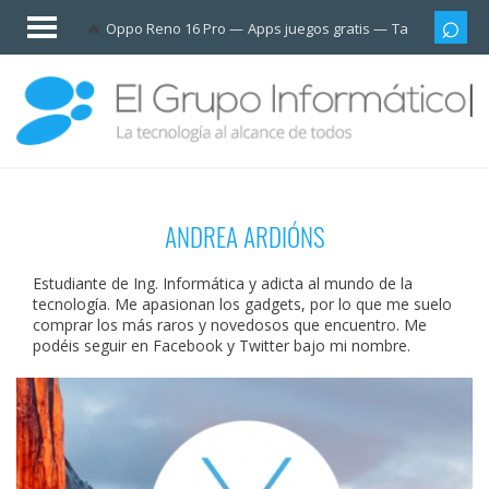
Invitado
Oppo Reno 16 Pro
Apps juegos gratis
Tarjetas prep
Iniciar
sesión /
Registrarse
Esenciales
Móviles
ANDREA ARDIÓNS
Ofertas
Estudiante de Ing. Informática y adicta al mundo de la
Apps
tecnología. Me apasionan los gadgets, por lo que me suelo
comprar los más raros y novedosos que encuentro. Me
podéis seguir en Facebook y Twitter bajo mi nombre.
Redes
sociales
Plataformas