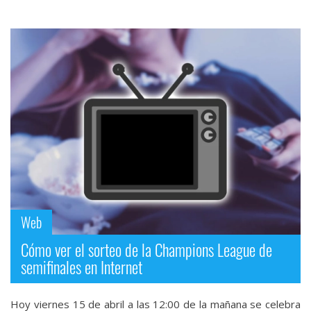
Más
temas
Sorteos
Foros
Contacto
/
Sobre
nosotros
/
Web
Publicidad
Cómo ver el sorteo de la Champions League de
/
semifinales en Internet
Cambiar
opciones
de
Hoy viernes 15 de abril a las 12:00 de la mañana se celebra