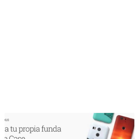
El Grupo
Informático
(CC) 2006-
2026.
Algunos
derechos
reservados
.