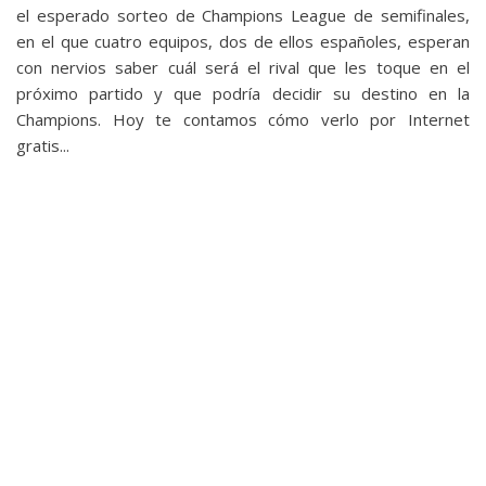
privacidad
el esperado sorteo de Champions League de semifinales,
en el que cuatro equipos, dos de ellos españoles, esperan
/
con nervios saber cuál será el rival que les toque en el
Aviso
próximo partido y que podría decidir su destino en la
Legal
Champions. Hoy te contamos cómo verlo por Internet
gratis...
El medio de
comunicación
digital donde
encontrarás
todas las
noticias sobre
tecnología,
móviles,
ordenadores,
apps,
informática,
videojuegos,
comparativas,
trucos y
tutoriales.