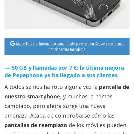
streaming
Operadores
Trucos
y
Añade El Grupo Informático como fuente preferida en Google y recibe más
noticias sobre tecnología
Tutoriales
50 GB y llamadas por 7 €: la última mejora
Ciberseguridad
de Pepephone ya ha llegado a sus clientes
Sistemas
A todos se nos ha roto alguna vez la
pantalla de
operativos
nuestro smartphone
, y muchos la hemos
cambiado, pero ahora surge una nueva
Profesional
amenaza. Acaba de comprobarse cómo las
pantallas de reemplazo
de los móviles pueden
+