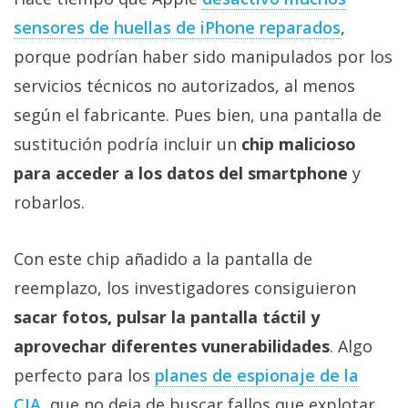
privacidad
sensores de huellas de iPhone reparados
,
/
porque podrían haber sido manipulados por los
Aviso
Legal
servicios técnicos no autorizados, al menos
según el fabricante. Pues bien, una pantalla de
El medio de
sustitución podría incluir un
chip malicioso
comunicación
digital donde
para acceder a los datos del smartphone
y
encontrarás
robarlos.
todas las
noticias sobre
tecnología,
móviles,
Con este chip añadido a la pantalla de
ordenadores,
reemplazo, los investigadores consiguieron
apps,
informática,
sacar fotos, pulsar la pantalla táctil y
videojuegos,
comparativas,
aprovechar diferentes vunerabilidades
. Algo
trucos y
perfecto para los
planes de espionaje de la
tutoriales.
CIA
, que no deja de buscar fallos que explotar