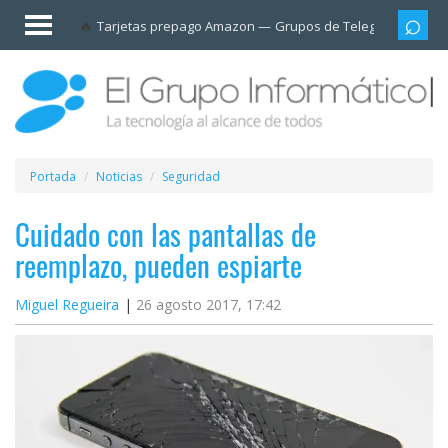
Invitado
Tarjetas prepago Amazon
Grupos de Telegram
Cali
Iniciar
sesión /
Registrarse
Esenciales
Móviles
Portada
Noticias
Seguridad
Ofertas
Cuidado con las pantallas de
reemplazo, pueden espiarte
Apps
Miguel Regueira
26 agosto 2017, 17:42
Redes
sociales
Plataformas