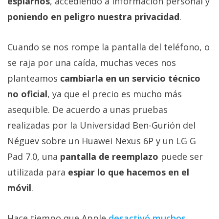
espiarnos
, accediendo a información personal y
Más
poniendo en peligro nuestra privacidad
.
temas
Cuando se nos rompe la pantalla del teléfono, o
Sorteos
se raja por una caída, muchas veces nos
Foros
planteamos
cambiarla en un servicio técnico
no oficial
, ya que el precio es mucho más
Contacto
asequible. De acuerdo a unas pruebas
/
realizadas por la Universidad Ben-Gurión del
Sobre
nosotros
Néguev sobre un Huawei Nexus 6P y un LG G
/
Pad 7.0, una
pantalla de reemplazo
puede ser
Publicidad
utilizada para
espiar lo que hacemos en el
/
móvil
.
Cambiar
opciones
de
Hace tiempo que Apple
desactivó muchos