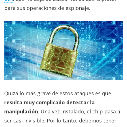
El Grupo
Informático
para sus operaciones de espionaje.
(CC) 2006-
2026.
Algunos
derechos
reservados
.
Quizá lo más grave de estos ataques es que
resulta muy complicado detectar la
manipulación
. Una vez instalado, el chip pasa a
ser casi invisible. Por lo tanto, debemos tener