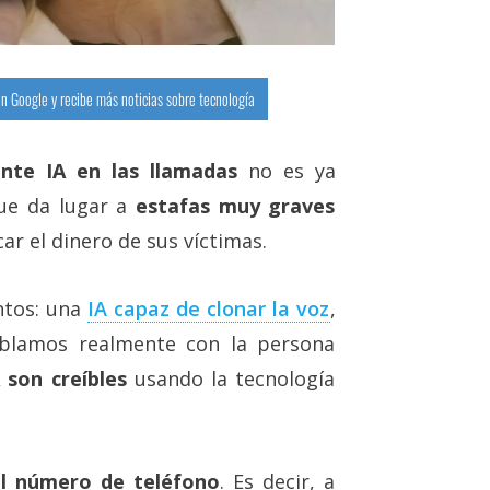
n Google y recibe más noticias sobre tecnología
nte IA en las llamadas
no es ya
que da lugar a
estafas muy graves
ar el dinero de sus víctimas.
ntos: una
IA capaz de clonar la voz‎
,
ablamos realmente con la persona
 son creíbles
usando la tecnología
el número de teléfono
. Es decir, a