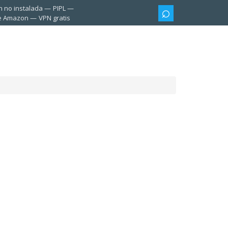
n no instalada
PIPL
te Amazon
VPN gratis