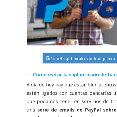
streaming
Operadores
Trucos
y
Tutoriales
Añade El Grupo Informático como fuente preferida e
Ciberseguridad
Cómo evitar la suplantación de tu 
Sistemas
operativos
A día de hoy hay que estar bien atentos
estén ligados con cuentas bancarias u
Profesional
que podamos tener en servicios de to
una
serie de emails de PayPal sobr
+