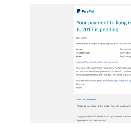
Legal
El medio de
comunicación
digital donde
encontrarás
todas las
noticias sobre
tecnología,
móviles,
ordenadores,
apps,
informática,
videojuegos,
comparativas,
trucos y
tutoriales.
El Grupo
Informático
(CC) 2006-
2026.
Algunos
derechos