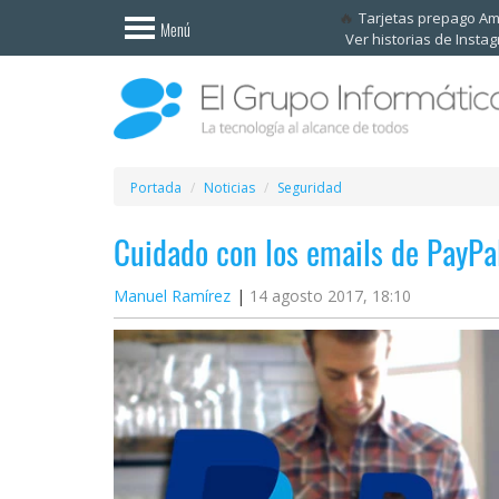
Invitado
Tarjetas prepago A
Menú
Ver historias de Insta
Iniciar
sesión /
Registrarse
Esenciales
Móviles
Portada
Noticias
Seguridad
Cuidado con los emails de PayPa
Ofertas
Manuel Ramírez
14 agosto 2017, 18:10
Apps
Redes
sociales
Plataformas