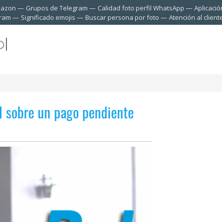
mazon
Grupos de Telegram
Calidad foto perfil WhatsApp
Aplicació
gram
Significado emojis
Buscar persona por foto
Atención al clien
l sobre un pago pendiente