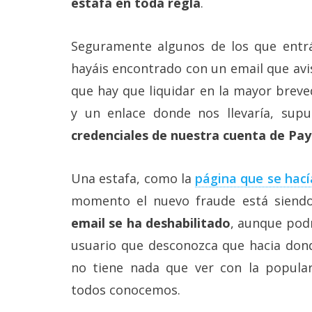
estafa en toda regla
.
Más
temas
Seguramente algunos de los que entrái
Sorteos
hayáis encontrado con un email que avi
que hay que liquidar en la mayor breve
Foros
y un enlace donde nos llevaría, sup
credenciales de nuestra cuenta de Pay
Contacto
/
Sobre
Una estafa, como la
página que se hací
nosotros
momento el nuevo fraude está siend
/
Publicidad
email se ha deshabilitado
, aunque podr
/
Cambiar
usuario que desconozca que hacia dond
opciones
no tiene nada que ver con la popula
de
privacidad
todos conocemos.
/
Aviso