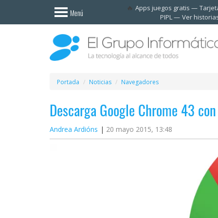
Invitado
Apps juegos gratis
Tarje
Menú
PIPL
Ver historia
Iniciar
sesión /
Registrarse
Esenciales
Móviles
Portada
Noticias
Navegadores
Descarga Google Chrome 43 con 
Ofertas
Andrea Ardións
20 mayo 2015, 13:48
Apps
Redes
sociales
Plataformas