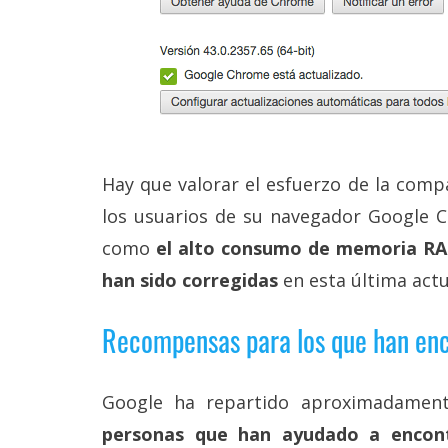
Legal
El medio de
comunicación
digital donde
encontrarás
todas las
noticias sobre
tecnología,
Hay que valorar el esfuerzo de la comp
móviles,
los usuarios de su navegador Google C
ordenadores,
apps,
como
el alto consumo de memoria RAM 
informática,
videojuegos,
han sido corregidas
en esta última actu
comparativas,
trucos y
Recompensas para los que han enc
tutoriales.
El Grupo
Informático
Google ha repartido aproximadame
(CC) 2006-
2026.
Algunos
personas que han ayudado a encont
derechos