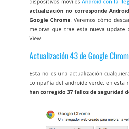
dispositivos móviles
Android con la lle
Más
actualización no corresponde Android
temas
Google Chrome
. Veremos cómo descar
Sorteos
mejoras que trae esta nueva update 
View.
Foros
Actualización 43 de Google Chro
Contacto
/
Sobre
Esta no es una actualización cualquier
nosotros
compañía del androide verde, en esta
/
Publicidad
han corregido 37 fallos de seguridad d
/
Cambiar
opciones
de
privacidad
/
Aviso