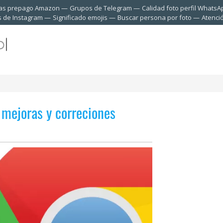
tas prepago Amazon
Grupos de Telegram
Calidad foto perfil WhatsA
s de Instagram
Significado emojis
Buscar persona por foto
Atenci
mejoras y correciones