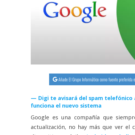
streaming
Operadores
Trucos
y
Tutoriales
Ciberseguridad
Añade El Grupo Informático como fuente preferida e
Sistemas
operativos
Digi te avisará del spam telefónico 
funciona el nuevo sistema
Profesional
Google es una compañía que siempr
actualización, no hay más que ver el 
+