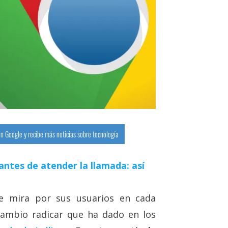
n Google y recibe más noticias sobre tecnología
antes de atender la llamada: así
e mira por sus usuarios en cada
cambio radicar que ha dado en los