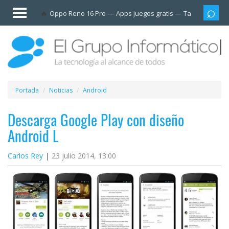
Invitado
Oppo Reno 16 Pro
Apps juegos gratis
Tarjetas prep
Iniciar
sesión /
Registrarse
Esenciales
Móviles
Portada
Noticias
Android
Ofertas
Descarga Google Play con diseño
Android L
Apps
Carlos Rey
23 julio 2014, 13:00
Redes
sociales
Plataformas