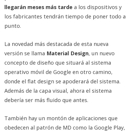
Más
llegarán meses más tarde
a los dispositivos y
temas
los fabricantes tendrán tiempo de poner todo a
punto.
Sorteos
La novedad más destacada de esta nueva
Foros
versión se llama
Material Design
, un nuevo
Contacto
concepto de diseño que situará al sistema
/
operativo móvil de Google en otro camino,
Sobre
donde el flat design se apoderará del sistema.
nosotros
Además de la capa visual, ahora el sistema
/
Publicidad
debería ser más fluido que antes.
/
Cambiar
También hay un montón de aplicaciones que
opciones
obedecen al patrón de MD como la Google Play,
de