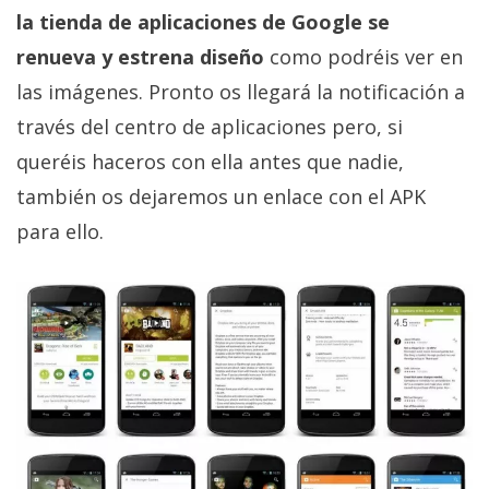
privacidad
la tienda de aplicaciones de Google se
/
renueva y estrena diseño
como podréis ver en
Aviso
las imágenes. Pronto os llegará la notificación a
Legal
través del centro de aplicaciones pero, si
queréis haceros con ella antes que nadie,
El medio de
comunicación
también os dejaremos un enlace con el APK
digital donde
encontrarás
para ello.
todas las
noticias sobre
tecnología,
móviles,
ordenadores,
apps,
informática,
videojuegos,
comparativas,
trucos y
tutoriales.