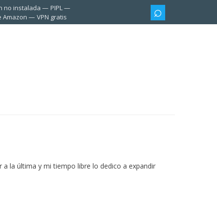
n no instalada
PIPL
te Amazon
VPN gratis
 la última y mi tiempo libre lo dedico a expandir