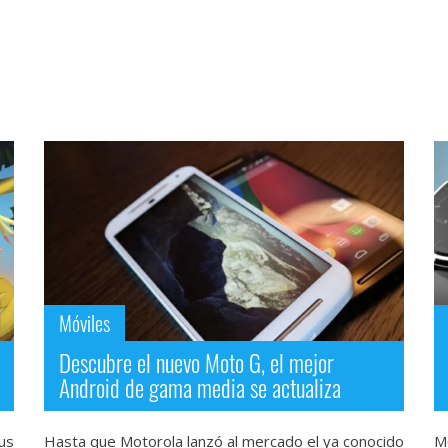
Móviles
Descubre el nuevo Moto G, el mejor
Android de gama media se actualiza
us
Hasta que Motorola lanzó al mercado el ya conocido
M