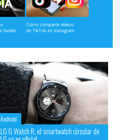
s 
Cómo compartir vídeos 
ca Nvidia
de TikTok en Instagram
Android
LG G Watch R, el smartwatch circular de
LG ya es oficial