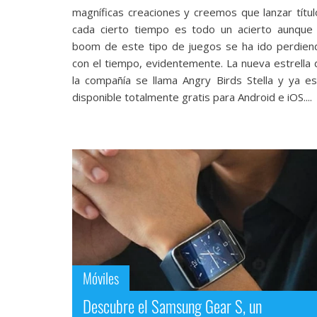
Legal
magníficas creaciones y creemos que lanzar títul
cada cierto tiempo es todo un acierto aunque 
El medio de
boom de este tipo de juegos se ha ido perdien
comunicación
con el tiempo, evidentemente. La nueva estrella 
digital donde
la compañía se llama Angry Birds Stella y ya es
encontrarás
disponible totalmente gratis para Android e iOS....
todas las
noticias sobre
tecnología,
móviles,
ordenadores,
apps,
informática,
videojuegos,
comparativas,
trucos y
tutoriales.
El Grupo
Informático
Móviles
(CC) 2006-
2026.
Algunos
Descubre el Samsung Gear S, un
derechos