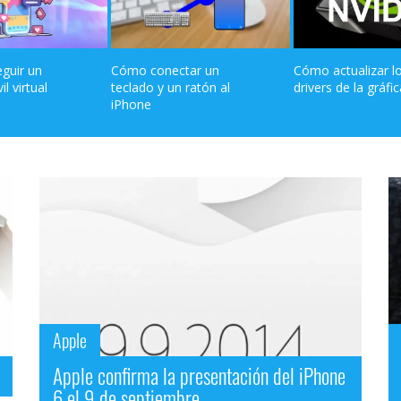
guir un 
Cómo conectar un 
Cómo actualizar lo
 virtual 
teclado y un ratón al 
drivers de la gráfi
iPhone
Apple
Apple confirma la presentación del iPhone
6 el 9 de septiembre