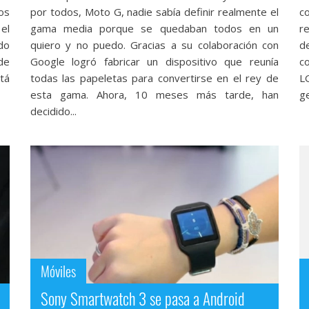
os
por todos, Moto G, nadie sabía definir realmente el
c
el
gama media porque se quedaban todos en un
re
do
quiero y no puedo. Gracias a su colaboración con
d
de
Google logró fabricar un dispositivo que reunía
c
tá
todas las papeletas para convertirse en el rey de
L
esta gama. Ahora, 10 meses más tarde, han
g
decidido...
Móviles
Sony Smartwatch 3 se pasa a Android