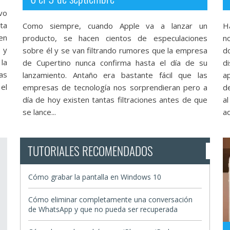
vo
ta
Como siempre, cuando Apple va a lanzar un
H
en
producto, se hacen cientos de especulaciones
n
 y
sobre él y se van filtrando rumores que la empresa
d
la
de Cupertino nunca confirma hasta el día de su
d
as
lanzamiento. Antaño era bastante fácil que las
a
el
empresas de tecnología nos sorprendieran pero a
d
día de hoy existen tantas filtraciones antes de que
a
se lance...
ad
TUTORIALES RECOMENDADOS
Cómo grabar la pantalla en Windows 10
Cómo eliminar completamente una conversación
de WhatsApp y que no pueda ser recuperada