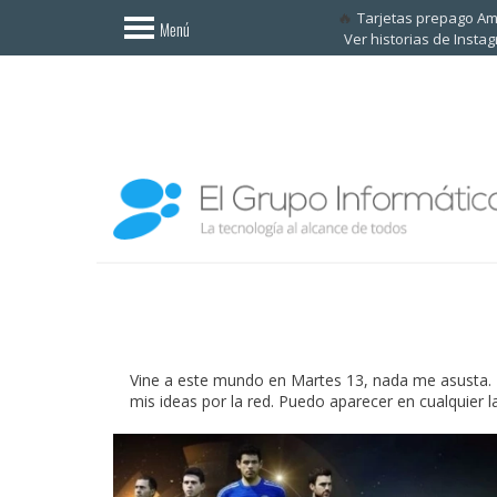
Invitado
Tarjetas prepago A
Menú
Ver historias de Insta
Iniciar
sesión /
Registrarse
Esenciales
Móviles
Ofertas
Apps
Redes
Vine a este mundo en Martes 13, nada me asusta. M
mis ideas por la red. Puedo aparecer en cualquier l
sociales
Plataformas