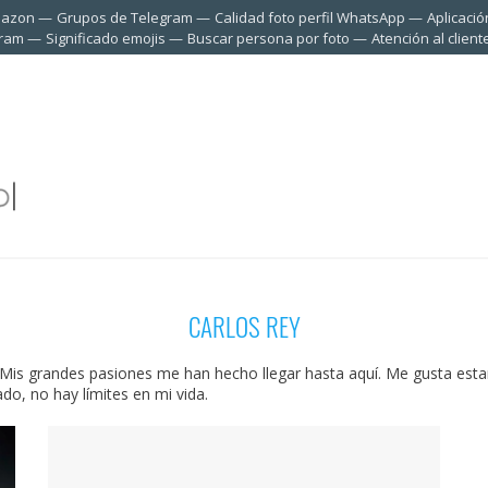
mazon
Grupos de Telegram
Calidad foto perfil WhatsApp
Aplicació
gram
Significado emojis
Buscar persona por foto
Atención al clien
CARLOS REY
is grandes pasiones me han hecho llegar hasta aquí. Me gusta estar a
ado, no hay límites en mi vida.