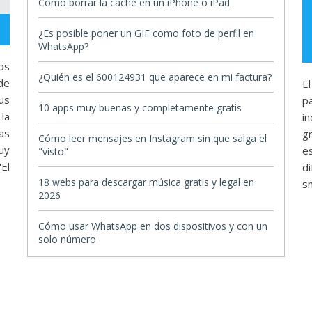
Cómo borrar la caché en un iPhone o iPad
¿Es posible poner un GIF como foto de perfil en
WhatsApp?
os
¿Quién es el 600124931 que aparece en mi factura?
de
E
us
p
10 apps muy buenas y completamente gratis
la
i
as
g
Cómo leer mensajes en Instagram sin que salga el
uy
e
"visto"
El
di
18 webs para descargar música gratis y legal en
sm
2026
Cómo usar WhatsApp en dos dispositivos y con un
solo número