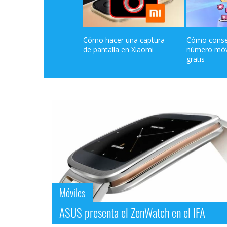
Cómo hacer una captura 
Cómo conse
de pantalla en Xiaomi
número móvil
gratis
Móviles
ASUS presenta el ZenWatch en el IFA