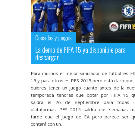
streaming
Operadores
Trucos
Consolas y juegos
y
La demo de FIFA 15 ya disponible para
Tutoriales
descargar
Ciberseguridad
Para muchos el mejor simulador de fútbol es FI
15 y para otros es PES 2015 pero está claro que, 
Sistemas
quieres tener un juego cuanto antes de la nue
operativos
temporada tendrás que optar por FIFA 15 q
saldrá el 26 de septiembre para todas l
plataformas. PES 2015 saldrá dos semanas m
Profesional
tarde que el juego de EA pero parece ser q
contará con un...
+