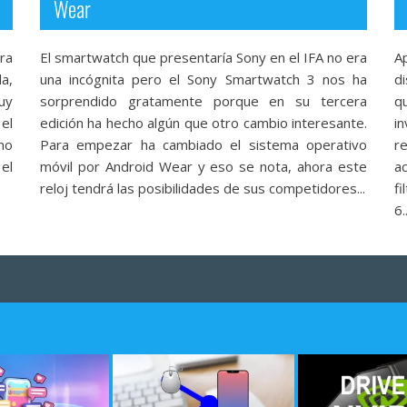
Wear
ra
El smartwatch que presentaría Sony en el IFA no era
A
da,
una incógnita pero el Sony Smartwatch 3 nos ha
d
uy
sorprendido gratamente porque en su tercera
q
el
edición ha hecho algún que otro cambio interesante.
i
no
Para empezar ha cambiado el sistema operativo
r
el
móvil por Android Wear y eso se nota, ahora este
a
reloj tendrá las posibilidades de sus competidores...
fi
6..