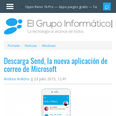
Invitado
Oppo Reno 16 Pro
Apps juegos gratis
Tarjetas prep
Iniciar
sesión /
Registrarse
Esenciales
Móviles
Portada
Noticias
Windows
Ofertas
Descarga Send, la nueva aplicación de
correo de Microsoft
Apps
Andrea Ardións
23 julio 2015, 12:41
Redes
sociales
Plataformas