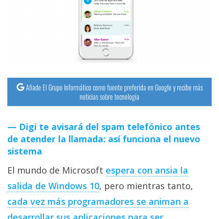
streaming
Operadores
Trucos
y
Tutoriales
Añade El Grupo Informático como fuente preferida en Google y recibe más
noticias sobre tecnología
Ciberseguridad
Digi te avisará del spam telefónico antes
de atender la llamada: así funciona el nuevo
Sistemas
sistema
operativos
El mundo de Microsoft
espera con ansia la
Profesional
salida de Windows 10
, pero mientras tanto,
cada vez más programadores se animan a
+
desarrollar sus aplicaciones para ser