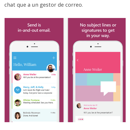
El Grupo
chat que a un gestor de correo.
Informático
(CC) 2006-
2026.
Algunos
derechos
reservados
.