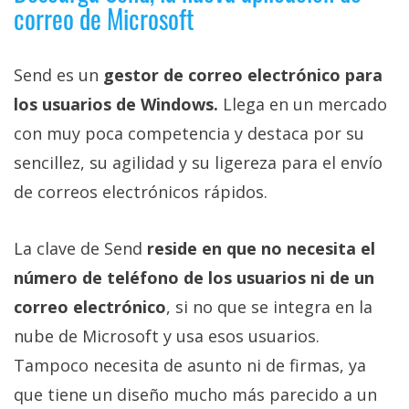
correo de Microsoft
privacidad
/
Aviso
Send es un
gestor de correo electrónico para
Legal
los usuarios de Windows.
Llega en un mercado
con muy poca competencia y destaca por su
El medio de
comunicación
sencillez, su agilidad y su ligereza para el envío
digital donde
encontrarás
de correos electrónicos rápidos.
todas las
noticias sobre
tecnología,
La clave de Send
reside en que no necesita el
móviles,
ordenadores,
número de teléfono de los usuarios ni de un
apps,
correo electrónico
, si no que se integra en la
informática,
videojuegos,
nube de Microsoft y usa esos usuarios.
comparativas,
trucos y
Tampoco necesita de asunto ni de firmas, ya
tutoriales.
que tiene un diseño mucho más parecido a un