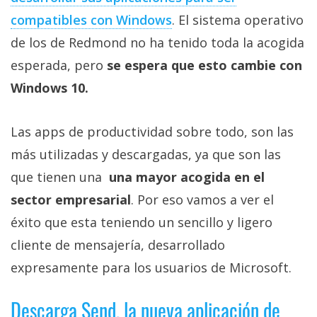
Más
compatibles con Windows
. El sistema operativo
temas
de los de Redmond no ha tenido toda la acogida
esperada, pero
se espera que esto cambie con
Sorteos
Windows 10.
Foros
Las apps de productividad sobre todo, son las
Contacto
más utilizadas y descargadas, ya que son las
/
que tienen una
una mayor acogida en el
Sobre
sector empresarial
. Por eso vamos a ver el
nosotros
/
éxito que esta teniendo un sencillo y ligero
Publicidad
cliente de mensajería, desarrollado
/
expresamente para los usuarios de Microsoft.
Cambiar
opciones
Descarga Send, la nueva aplicación de
de