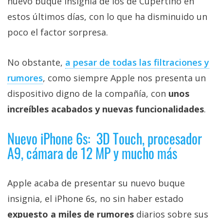
nuevo buque insignia de los de Cupertino en
Más
estos últimos días, con lo que ha disminuido un
temas
poco el factor sorpresa.
Sorteos
No obstante,
a pesar de todas las filtraciones y
Foros
rumores
, como siempre Apple nos presenta un
dispositivo digno de la compañía, con
unos
Contacto
increíbles acabados y nuevas funcionalidades
.
/
Sobre
Nuevo iPhone 6s: 3D Touch, procesador
nosotros
A9, cámara de 12 MP y mucho más
/
Publicidad
/
Apple acaba de presentar su nuevo buque
Cambiar
insignia, el iPhone 6s, no sin haber estado
opciones
de
expuesto a miles de rumores
diarios sobre sus