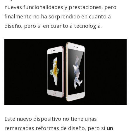
privacidad
nuevas funcionalidades y prestaciones, pero
/
finalmente no ha sorprendido en cuanto a
Aviso
diseño, pero sí en cuanto a tecnología.
Legal
El medio de
comunicación
digital donde
encontrarás
todas las
noticias sobre
tecnología,
móviles,
ordenadores,
apps,
informática,
videojuegos,
comparativas,
trucos y
Este nuevo dispositivo no tiene unas
tutoriales.
remarcadas reformas de diseño, pero sí
un