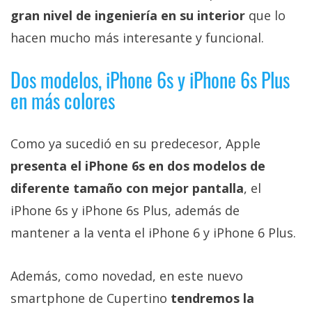
El Grupo
gran nivel de ingeniería en su interior
que lo
Informático
(CC) 2006-
hacen mucho más interesante y funcional.
2026.
Algunos
derechos
reservados
.
Dos modelos, iPhone 6s y iPhone 6s Plus
en más colores
Como ya sucedió en su predecesor, Apple
presenta el iPhone 6s en dos modelos de
diferente tamaño con mejor pantalla
, el
iPhone 6s y iPhone 6s Plus, además de
mantener a la venta el iPhone 6 y iPhone 6 Plus.
Además, como novedad, en este nuevo
smartphone de Cupertino
tendremos la