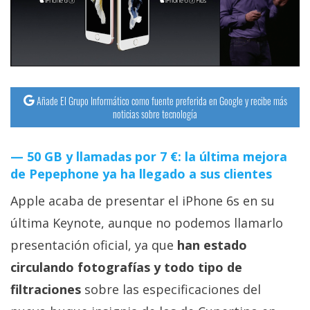
streaming
Operadores
Trucos
y
Añade El Grupo Informático como fuente preferida en Google y recibe más
noticias sobre tecnología
Tutoriales
50 GB y llamadas por 7 €: la última mejora
Ciberseguridad
de Pepephone ya ha llegado a sus clientes
Sistemas
Apple acaba de presentar el iPhone 6s en su
operativos
última Keynote, aunque no podemos llamarlo
presentación oficial, ya que
han estado
Profesional
circulando fotografías y todo tipo de
filtraciones
sobre las especificaciones del
+