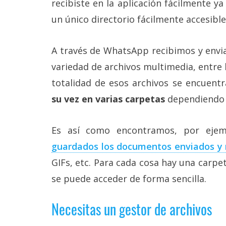
recibiste en la aplicación fácilmente 
Más
un único directorio fácilmente accesible
temas
Sorteos
A través de WhatsApp recibimos y envi
variedad de archivos multimedia, entre 
Foros
totalidad de esos archivos se encuent
su vez en varias carpetas
dependiendo d
Contacto
/
Sobre
Es así como encontramos, por eje
nosotros
/
guardados los documentos enviados y 
Publicidad
GIFs, etc. Para cada cosa hay una carpe
/
Cambiar
se puede acceder de forma sencilla.
opciones
de
privacidad
Necesitas un gestor de archivos
/
Aviso