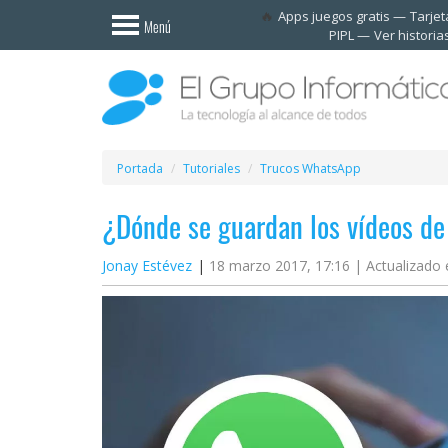
Invitado
Apps juegos gratis
Tarje
Menú
PIPL
Ver historia
Iniciar
sesión /
Registrarse
Esenciales
Móviles
Portada
Tutoriales
Trucos WhatsApp
¿Dónde se guardan los vídeos d
Ofertas
Jonay Estévez
18 marzo 2017, 17:16 |
Actualizado e
Apps
Redes
sociales
Plataformas