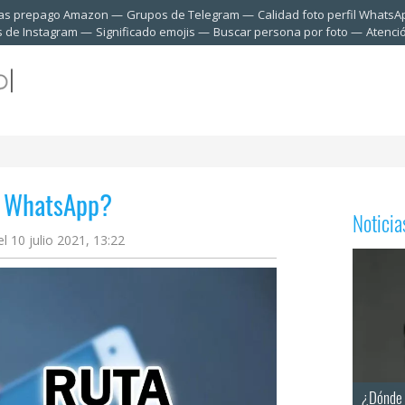
tas prepago Amazon
Grupos de Telegram
Calidad foto perfil WhatsA
s de Instagram
Significado emojis
Buscar persona por foto
Atenci
e WhatsApp?
Notici
l 10 julio 2021, 13:22
¿Dónde 