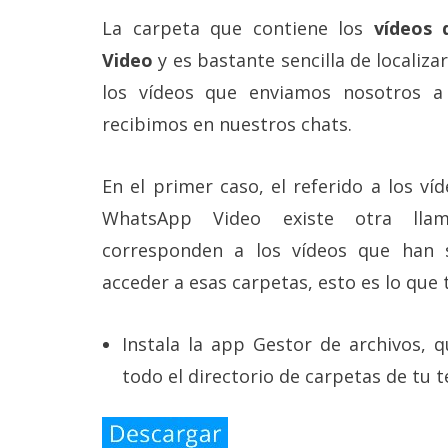
Legal
La carpeta que contiene los
vídeos
Video
y es bastante sencilla de localiz
El medio de
comunicación
los vídeos que enviamos nosotros a
digital donde
encontrarás
recibimos en nuestros chats.
todas las
noticias sobre
tecnología,
En el primer caso, el referido a los ví
móviles,
WhatsApp Video existe otra lla
ordenadores,
apps,
corresponden a los vídeos que han 
informática,
videojuegos,
acceder a esas carpetas, esto es lo que 
comparativas,
trucos y
tutoriales.
Instala la app Gestor de archivos, q
El Grupo
todo el directorio de carpetas de tu 
Informático
(CC) 2006-
2026.
Algunos
derechos