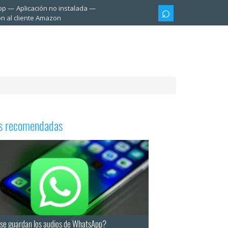
pp
Aplicación no instalada
ón al cliente Amazon
as recomendadas
se guardan los audios de WhatsApp?