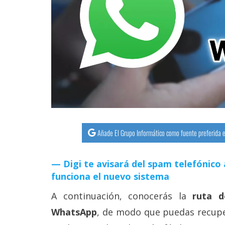
streaming
Operadores
Trucos
y
Tutoriales
Ciberseguridad
Añade El Grupo Informático como fuente preferida e
Sistemas
operativos
Digi te avisará del spam telefónico 
funciona el nuevo sistema
Profesional
A continuación, conocerás la
ruta do
WhatsApp
, de modo que puedas recupe
+