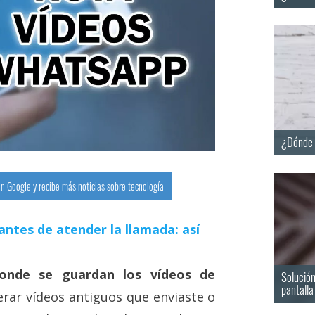
¿Dónde 
n Google y recibe más noticias sobre tecnología
antes de atender la llamada: así
nde se guardan los vídeos de
Solución
pantalla
rar vídeos antiguos que enviaste o