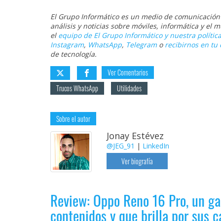
El Grupo Informático es un medio de comunicación d
análisis y noticias sobre móviles, informática y el
el
equipo de El Grupo Informático y nuestra política
Instagram
,
WhatsApp
,
Telegram
o
recibirnos en tu 
de tecnología.
Ver Comentarios
Trucos WhatsApp
Utilidades
Sobre el autor
Jonay Estévez
@JEG_91
|
LinkedIn
Ver biografía
Review: Oppo Reno 16 Pro, un ga
contenidos y que brilla por sus