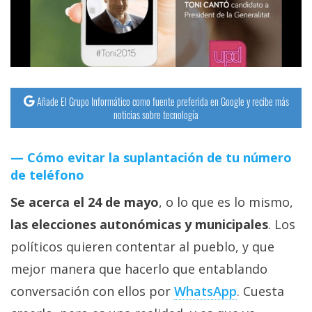
streaming
Operadores
Trucos
y
Añade El Grupo Informático como fuente preferida en Google y recibe más
noticias sobre tecnología
Tutoriales
Cómo evitar la suplantación de tu número
Ciberseguridad
de teléfono
Sistemas
Se acerca el 24 de mayo
, o lo que es lo mismo,
operativos
las elecciones autonómicas y municipales
. Los
políticos quieren contentar al pueblo, y que
Profesional
mejor manera que hacerlo que entablando
conversación con ellos por
WhatsApp
. Cuesta
+