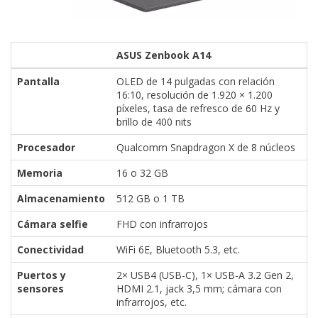
ASUS Zenbook A14
Pantalla
OLED de 14 pulgadas con relación
16:10, resolución de 1.920 × 1.200
píxeles, tasa de refresco de 60 Hz y
brillo de 400 nits
Procesador
Qualcomm Snapdragon X de 8 núcleos
Memoria
16 o 32 GB
Almacenamiento
512 GB o 1 TB
Cámara selfie
FHD con infrarrojos
Conectividad
WiFi 6E, Bluetooth 5.3, etc.
Puertos y
2× USB4 (USB-C), 1× USB-A 3.2 Gen 2,
sensores
HDMI 2.1, jack 3,5 mm; cámara con
infrarrojos, etc.