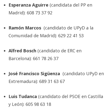
El Grupo
Esperanza Aguirre
(candidata del PP en
Informático
(CC) 2006-
Madrid): 608 73 37 92
2026.
Algunos
derechos
reservados
.
Ramón Marcos
(candidato de UPyD a la
Comunidad de Madrid): 629 22 41 53
Alfred Bosch
(candidato de ERC en
Barcelona): 661 78 26 37
José Francisco Sigüenza
(candidato UPyD en
Extremadura): 689 31 63 67
Luis Tudanca
(candidato del PSOE en Castilla
y León): 605 98 63 18