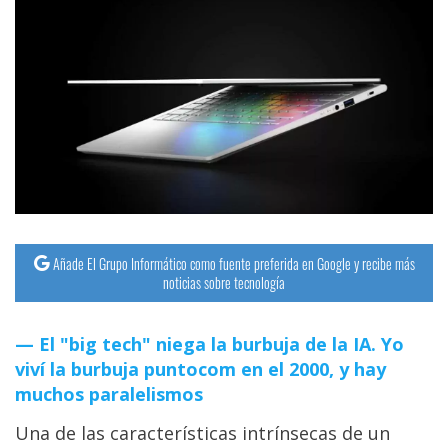
Añade El Grupo Informático como fuente preferida en Google y recibe más
noticias sobre tecnología
El "big tech" niega la burbuja de la IA. Yo
viví la burbuja puntocom en el 2000, y hay
muchos paralelismos
Una de las características intrínsecas de un