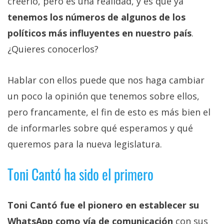
creerlo, pero es una realidad, y es que ya
Más
tenemos los números de algunos de los
temas
políticos más influyentes en nuestro país
.
Sorteos
¿Quieres conocerlos?
Foros
Hablar con ellos puede que nos haga cambiar
un poco la opinión que tenemos sobre ellos,
Contacto
pero francamente, el fin de esto es más bien el
/
de informarles sobre qué esperamos y qué
Sobre
nosotros
queremos para la nueva legislatura.
/
Publicidad
Toni Cantó ha sido el primero
/
Cambiar
Toni Cantó fue el pionero en establecer su
opciones
de
WhatsApp como vía de comunicación
con sus