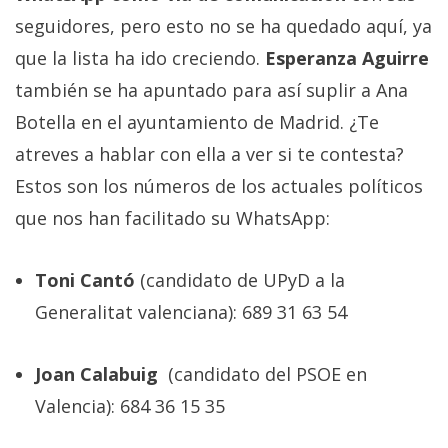
privacidad
seguidores, pero esto no se ha quedado aquí, ya
/
que la lista ha ido creciendo.
Esperanza Aguirre
Aviso
Legal
también se ha apuntado para así suplir a Ana
Botella en el ayuntamiento de Madrid. ¿Te
El medio de
atreves a hablar con ella a ver si te contesta?
comunicación
Estos son los números de los actuales políticos
digital donde
encontrarás
que nos han facilitado su WhatsApp:
todas las
noticias sobre
tecnología,
Toni Cantó
(candidato de UPyD a la
móviles,
ordenadores,
Generalitat valenciana): 689 31 63 54
apps,
informática,
videojuegos,
Joan Calabuig
(candidato del PSOE en
comparativas,
trucos y
Valencia): 684 36 15 35
tutoriales.