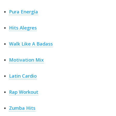
El Grupo
Informático
(CC) 2006-
Pura Energía
2026.
Algunos
derechos
reservados
.
Hits Alegres
Walk Like A Badass
Motivation Mix
Latin Cardio
Rap Workout
Zumba Hits