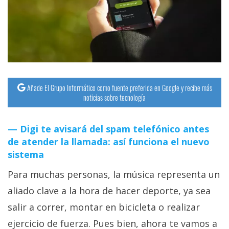
streaming
Operadores
Trucos
y
Añade El Grupo Informático como fuente preferida en Google y recibe más
Tutoriales
noticias sobre tecnología
Ciberseguridad
Digi te avisará del spam telefónico antes
de atender la llamada: así funciona el nuevo
Sistemas
sistema
operativos
Para muchas personas, la música representa un
aliado clave a la hora de hacer deporte, ya sea
Profesional
salir a correr, montar en bicicleta o realizar
+
ejercicio de fuerza. Pues bien, ahora te vamos a