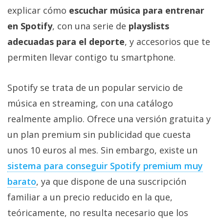
Más
explicar cómo
escuchar música para entrenar
temas
en Spotify
, con una serie de
playslists
adecuadas para el deporte
, y accesorios que te
Sorteos
permiten llevar contigo tu smartphone.
Foros
Spotify se trata de un popular servicio de
música en streaming, con una catálogo
Contacto
/
realmente amplio. Ofrece una versión gratuita y
Sobre
un plan premium sin publicidad que cuesta
nosotros
unos 10 euros al mes. Sin embargo, existe un
/
Publicidad
sistema para conseguir Spotify premium muy
/
barato
, ya que dispone de una suscripción
Cambiar
familiar a un precio reducido en la que,
opciones
teóricamente, no resulta necesario que los
de