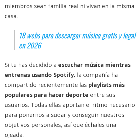
privacidad
miembros sean familia real ni vivan en la misma
/
casa.
Aviso
Legal
18 webs para descargar música gratis y legal
en 2026
El medio de
comunicación
digital donde
Si te has decidido a
escuchar música mientras
encontrarás
todas las
entrenas usando Spotify
, la compañía ha
noticias sobre
tecnología,
compartido recientemente las
playlists más
móviles,
ordenadores,
populares para hacer deporte
entre sus
apps,
usuarios. Todas ellas aportan el ritmo necesario
informática,
videojuegos,
para ponernos a sudar y conseguir nuestros
comparativas,
trucos y
objetivos personales, así que échales una
tutoriales.
ojeada: