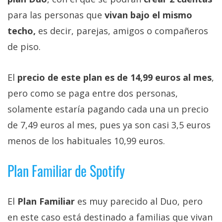
El Grupo
Informático
para las personas que
vivan bajo el mismo
(CC) 2006-
techo,
es decir, parejas, amigos o compañeros
2026.
Algunos
derechos
de piso.
reservados
.
El
precio de este plan es de 14,99 euros al mes
,
pero como se paga entre dos personas,
solamente estaría pagando cada una un precio
de 7,49 euros al mes, pues ya son casi 3,5 euros
menos de los habituales 10,99 euros.
Plan Familiar de Spotify
El
Plan Familiar
es muy parecido al Duo, pero
en este caso está destinado a familias que vivan