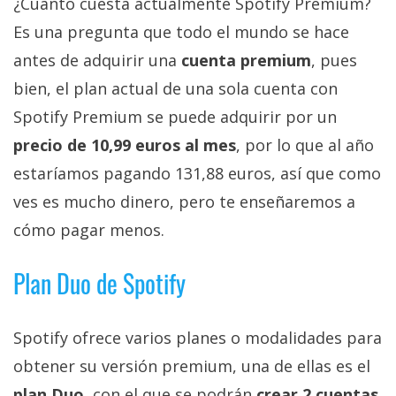
¿Cuánto cuesta actualmente Spotify Premium?
privacidad
Es una pregunta que todo el mundo se hace
/
Aviso
antes de adquirir una
cuenta premium
, pues
Legal
bien, el plan actual de una sola cuenta con
Spotify Premium se puede adquirir por un
El medio de
precio de 10,99 euros al mes
, por lo que al año
comunicación
digital donde
estaríamos pagando 131,88 euros, así que como
encontrarás
todas las
ves es mucho dinero, pero te enseñaremos a
noticias sobre
cómo pagar menos.
tecnología,
móviles,
ordenadores,
Plan Duo de Spotify
apps,
informática,
videojuegos,
comparativas,
Spotify ofrece varios planes o modalidades para
trucos y
obtener su versión premium, una de ellas es el
tutoriales.
plan Duo
, con el que se podrán
crear 2 cuentas