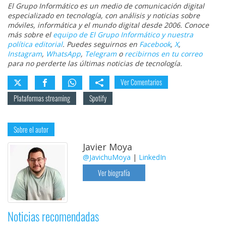
El Grupo Informático es un medio de comunicación digital
especializado en tecnología, con análisis y noticias sobre
móviles, informática y el mundo digital desde 2006. Conoce
más sobre el
equipo de El Grupo Informático y nuestra
política editorial
. Puedes seguirnos en
Facebook
,
X
,
Instagram
,
WhatsApp
,
Telegram
o
recibirnos en tu correo
para no perderte las últimas noticias de tecnología.
Ver Comentarios
Plataformas streaming
Spotify
Sobre el autor
Javier Moya
@JavichuMoya
|
LinkedIn
Ver biografía
Noticias recomendadas