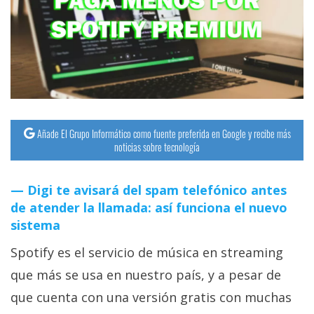
streaming
Operadores
Trucos
y
Tutoriales
Añade El Grupo Informático como fuente preferida en Google y recibe más
noticias sobre tecnología
Ciberseguridad
Digi te avisará del spam telefónico antes
Sistemas
de atender la llamada: así funciona el nuevo
operativos
sistema
Spotify es el servicio de música en streaming
Profesional
que más se usa en nuestro país, y a pesar de
que cuenta con una versión gratis con muchas
+