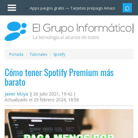
Invitado
Apps juegos gratis
Tarjetas prepago Amazon
Grupo
Iniciar
sesión /
Registrarse
Esenciales
Móviles
Portada
Tutoriales
Spotify
Ofertas
Cómo tener Spotify Premium más
barato
Apps
Javier Moya
26 julio 2021, 19:42 |
Actualizado el 29 febrero 2024, 18:58
Redes
sociales
Plataformas