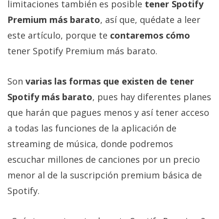
limitaciones también es posible
tener Spotify
Más
temas
Premium más barato
, así que, quédate a leer
este artículo, porque te
contaremos cómo
Sorteos
tener Spotify Premium más barato.
Foros
Son
varias las formas que existen de tener
Spotify más barato
, pues hay diferentes planes
Contacto
que harán que pagues menos y así tener acceso
/
a todas las funciones de la aplicación de
Sobre
nosotros
streaming de música, donde podremos
/
escuchar millones de canciones por un precio
Publicidad
menor al de la suscripción premium básica de
/
Cambiar
Spotify.
opciones
de