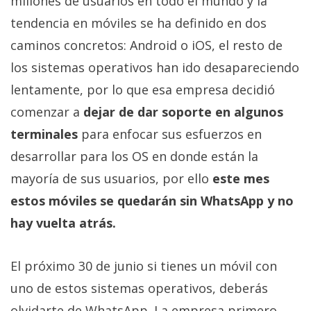
millones de usuarios en todo el mundo y la
Más
tendencia en móviles se ha definido en dos
temas
caminos concretos: Android o iOS, el resto de
los sistemas operativos han ido desapareciendo
Sorteos
lentamente, por lo que esa empresa decidió
Foros
comenzar a
dejar de dar soporte en algunos
terminales
para enfocar sus esfuerzos en
Contacto
desarrollar para los OS en donde están la
/
mayoría de sus usuarios, por ello
este mes
Sobre
nosotros
estos móviles se quedarán sin WhatsApp y no
/
hay vuelta atrás.
Publicidad
/
El próximo 30 de junio si tienes un móvil con
Cambiar
opciones
uno de estos sistemas operativos, deberás
de
olvidarte de WhatsApp. La empresa primero