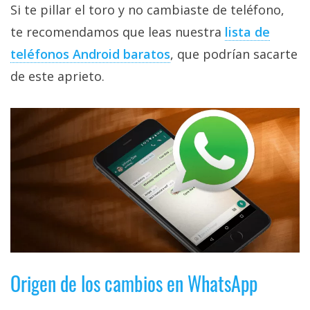
El Grupo
Si te pillar el toro y no cambiaste de teléfono,
Informático
(CC) 2006-
te recomendamos que leas nuestra
lista de
2026.
Algunos
teléfonos Android baratos
, que podrían sacarte
derechos
reservados
.
de este aprieto.
Origen de los cambios en WhatsApp