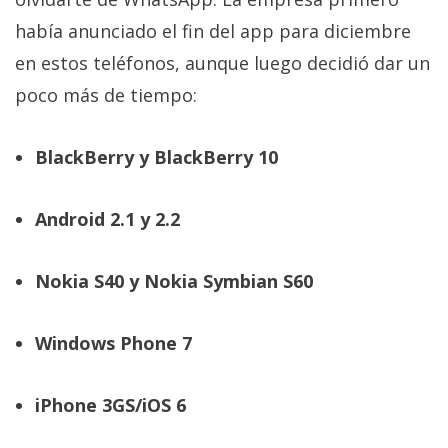
privacidad
había anunciado el fin del app para diciembre
/
en estos teléfonos, aunque luego decidió dar un
Aviso
Legal
poco más de tiempo:
El medio de
BlackBerry y BlackBerry 10
comunicación
digital donde
encontrarás
Android 2.1 y 2.2
todas las
noticias sobre
tecnología,
Nokia S40 y Nokia Symbian S60
móviles,
ordenadores,
apps,
informática,
Windows Phone 7
videojuegos,
comparativas,
trucos y
iPhone 3GS/iOS 6
tutoriales.