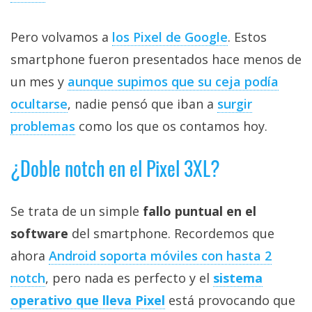
El Grupo
Informático
(CC) 2006-
Pero volvamos a
los Pixel de Google
. Estos
2026.
Algunos
derechos
smartphone fueron presentados hace menos de
reservados
.
un mes y
aunque supimos que su ceja podía
ocultarse
, nadie pensó que iban a
surgir
problemas
como los que os contamos hoy.
¿Doble notch en el Pixel 3XL?
Se trata de un simple
fallo puntual en el
software
del smartphone. Recordemos que
ahora
Android soporta móviles con hasta 2
notch
, pero nada es perfecto y el
sistema
operativo que lleva Pixel
está provocando que