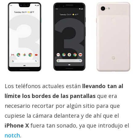
privacidad
/
Aviso
Legal
El medio de
comunicación
digital donde
encontrarás
todas las
noticias sobre
tecnología,
Los teléfonos actuales están
llevando tan al
móviles,
ordenadores,
límite los bordes de las pantallas
que era
apps,
informática,
necesario recortar por algún sitio para que
videojuegos,
cupiese la cámara delantera y de ahí que el
comparativas,
trucos y
iPhone X
fuera tan sonado, ya que introdujo el
tutoriales.
notch
.