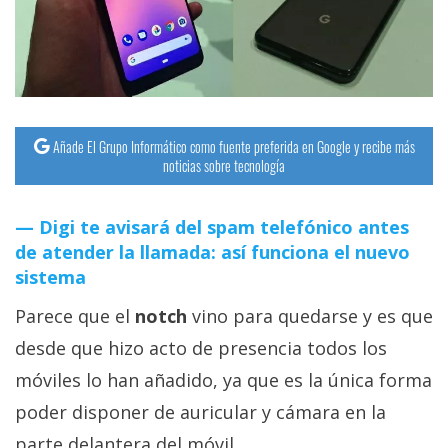
streaming
Operadores
Trucos
y
Añade El Grupo Informático como fuente preferida en Google y recibe más
noticias sobre tecnología
Tutoriales
Digi te avisará del spam telefónico antes
Ciberseguridad
de atender la llamada: así funciona el nuevo
sistema
Sistemas
operativos
Parece que el
notch
vino para quedarse y es que
desde que hizo acto de presencia todos los
Profesional
móviles lo han añadido, ya que es la única forma
poder disponer de auricular y cámara en la
+
parte delantera del móvil.