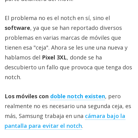
Más
temas
El problema no es el notch en sí, sino el
software
, ya que se han reportado diversos
Sorteos
problemas en varias marcas de móviles que
tienen esa "ceja". Ahora se les une una nueva y
Foros
hablamos del
Pixel 3XL
, donde se ha
Contacto
descubierto un fallo que provoca que tenga dos
/
notch.
Sobre
nosotros
Los móviles con
doble notch existen
, pero
/
Publicidad
realmente no es necesario una segunda ceja, es
/
más, Samsung trabaja en una
cámara bajo la
Cambiar
pantalla para evitar el notch
.
opciones
de