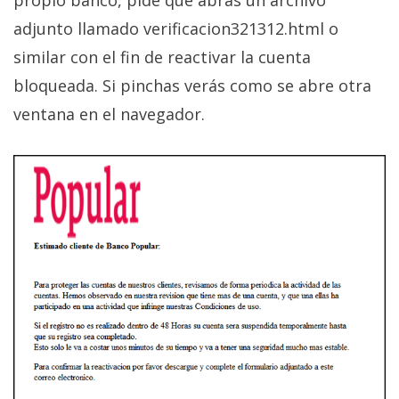
El Grupo
Informático
adjunto llamado verificacion321312.html o
(CC) 2006-
2026.
Algunos
similar con el fin de reactivar la cuenta
derechos
bloqueada. Si pinchas verás como se abre otra
reservados
.
ventana en el navegador.