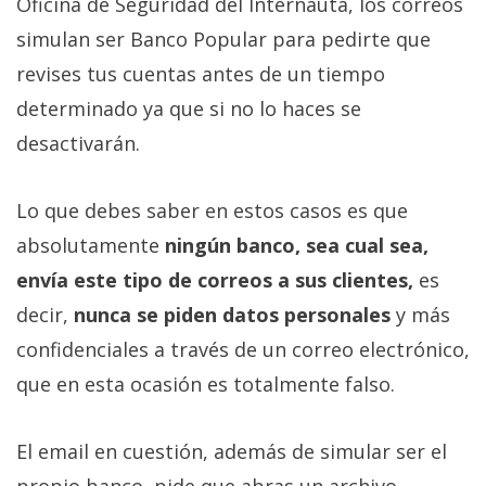
Oficina de Seguridad del Internauta, los correos
privacidad
simulan ser Banco Popular para pedirte que
/
Aviso
revises tus cuentas antes de un tiempo
Legal
determinado ya que si no lo haces se
desactivarán.
El medio de
comunicación
digital donde
Lo que debes saber en estos casos es que
encontrarás
absolutamente
ningún banco, sea cual sea,
todas las
noticias sobre
envía este tipo de correos a sus clientes,
es
tecnología,
móviles,
decir,
nunca se piden datos personales
y más
ordenadores,
apps,
confidenciales a través de un correo electrónico,
informática,
que en esta ocasión es totalmente falso.
videojuegos,
comparativas,
trucos y
El email en cuestión, además de simular ser el
tutoriales.
propio banco, pide que abras un archivo