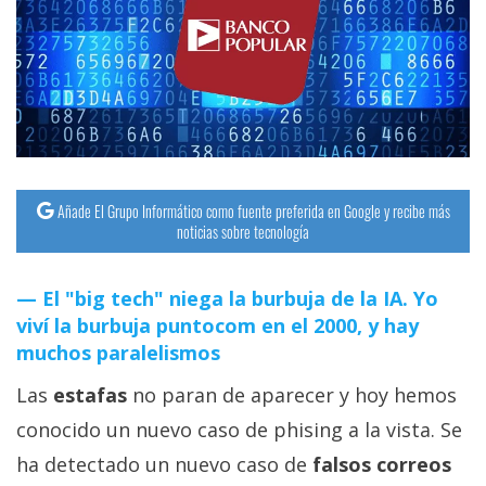
streaming
Operadores
Trucos
y
Tutoriales
Añade El Grupo Informático como fuente preferida en Google y recibe más
noticias sobre tecnología
Ciberseguridad
El "big tech" niega la burbuja de la IA. Yo
Sistemas
viví la burbuja puntocom en el 2000, y hay
operativos
muchos paralelismos
Las
estafas
no paran de aparecer y hoy hemos
Profesional
conocido un nuevo caso de phising a la vista. Se
ha detectado un nuevo caso de
falsos correos
+