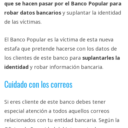
Más
que se hacen pasar por el Banco Popular para
temas
robar datos bancarios
y suplantar la identidad
de las víctimas.
Sorteos
El Banco Popular es la víctima de esta nueva
Foros
estafa que pretende hacerse con los datos de
los clientes de este banco para
suplantarles la
Contacto
identidad
y robar información bancaria.
/
Sobre
Cuidado con los correos
nosotros
/
Publicidad
Si eres cliente de este banco debes tener
/
especial atención a todos aquellos correos
Cambiar
opciones
relacionados con tu entidad bancaria. Según la
de