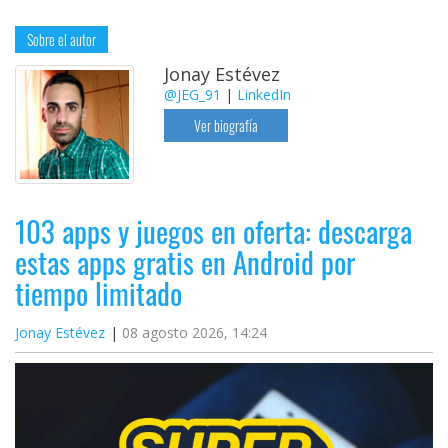
Sobre el autor
Jonay Estévez
@JEG_91
|
LinkedIn
Ver biografía
103 apps y juegos en oferta: descarga
estas apps gratis en Android por
tiempo limitado
Jonay Estévez
08 agosto 2026, 14:24