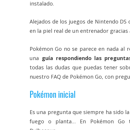
Más
instalado.
temas
Alejados de los juegos de Nintendo D
Sorteos
en la piel real de un entrenador gracias
Foros
Pokémon Go no se parece en nada al 
una
guía respondiendo las pregunta
Contacto
todas las dudas que puedas tener sobr
/
Sobre
nuestro FAQ de Pokémon Go, con pregun
nosotros
/
Publicidad
Pokémon inicial
/
Cambiar
opciones
de
Es una pregunta que siempre ha sido la 
privacidad
fuego o planta… En Pokémon Go ti
/
Aviso