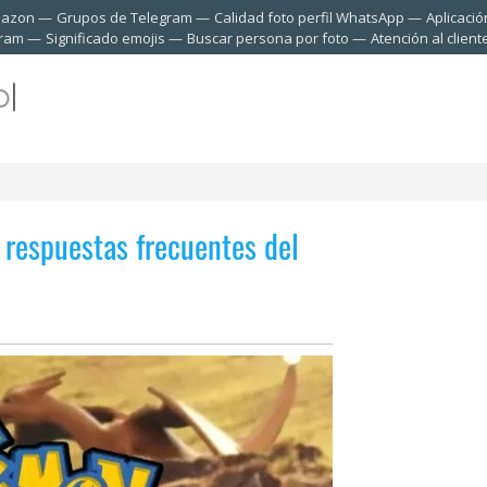
mazon
Grupos de Telegram
Calidad foto perfil WhatsApp
Aplicació
gram
Significado emojis
Buscar persona por foto
Atención al clien
respuestas frecuentes del