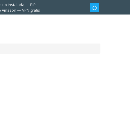
n no instalada
PIPL
te Amazon
VPN gratis