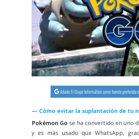
streaming
Operadores
Trucos
y
Tutoriales
Ciberseguridad
Sistemas
Añade El Grupo Informático como fuente preferida e
operativos
Cómo evitar la suplantación de tu 
Profesional
Pokémon Go
se ha convertido en uno d
y es más usado que WhatsApp, grac
+