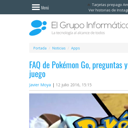
Invitado
Tarjetas prepago A
Menú
Ver historias de Insta
Iniciar
sesión /
Registrarse
Esenciales
Móviles
Portada
Noticias
Apps
FAQ de Pokémon Go, preguntas y 
Ofertas
juego
Apps
Javier Moya
12 julio 2016, 15:15
Redes
sociales
Plataformas