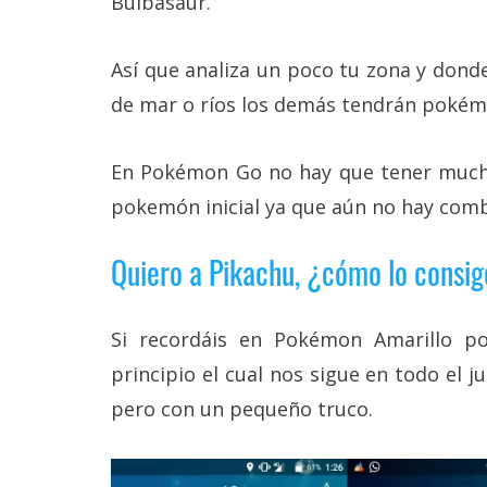
Bulbasaur.
Legal
Así que analiza un poco tu zona y donde
El medio de
comunicación
de mar o ríos los demás tendrán pokémo
digital donde
encontrarás
todas las
En Pokémon Go no hay que tener mucho
noticias sobre
tecnología,
pokemón inicial ya que aún no hay comb
móviles,
ordenadores,
apps,
Quiero a Pikachu, ¿cómo lo consi
informática,
videojuegos,
comparativas,
Si recordáis en Pokémon Amarillo p
trucos y
tutoriales.
principio el cual nos sigue en todo el
El Grupo
pero con un pequeño truco.
Informático
(CC) 2006-
2026.
Algunos
derechos