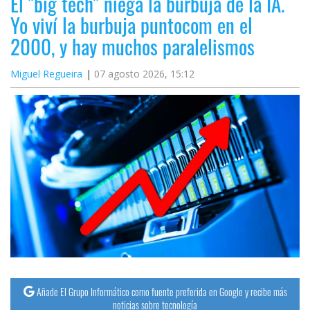
El "big tech" niega la burbuja de la IA.
Yo viví la burbuja puntocom en el
2000, y hay muchos paralelismos
Miguel Regueira
07 agosto 2026, 15:12
Añade El Grupo Informático como fuente preferida en Google y recibe más
noticias sobre tecnología