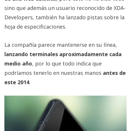
Más
sino que además un usuario reconocido de XDA-
temas
Developers, también ha lanzado pistas sobre la
hoja de especificaciones.
Sorteos
La compañía parece mantenerse en su línea,
Foros
lanzando terminales aproximadamente cada
Contacto
medio año
, por lo que todo indica que
/
podríamos tenerlo en nuestras manos
antes de
Sobre
este 2014
.
nosotros
/
Publicidad
/
Cambiar
opciones
de