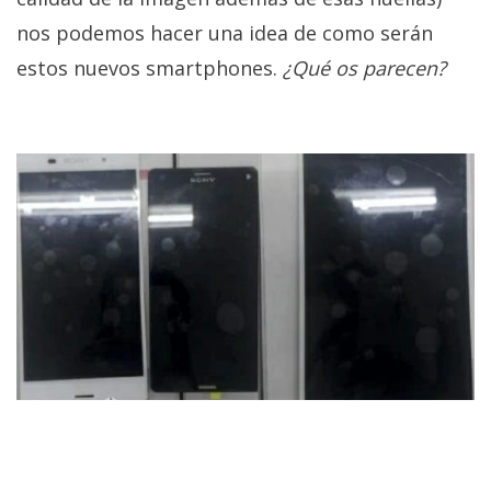
El Grupo
Informático
nos podemos hacer una idea de como serán
(CC) 2006-
estos nuevos smartphones.
¿Qué os parecen?
2026.
Algunos
derechos
reservados
.