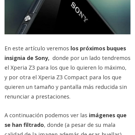
privacidad
/
Aviso
Legal
El medio de
En este artículo veremos
los próximos buques
comunicación
digital donde
insignia de Sony,
donde por un lado tendremos
encontrarás
el Xperia Z3 para los que lo quieren lo máximo,
todas las
noticias sobre
y por otra el Xperia Z3 Compact para los que
tecnología,
móviles,
quieren un tamaño y pantalla más reducida sin
ordenadores,
renunciar a prestaciones.
apps,
informática,
videojuegos,
comparativas,
A continuación podemos ver las
imágenes que
trucos y
se han filtrado
, donde (a pesar de su mala
tutoriales.
calidad de la imagen además de esas huellas)