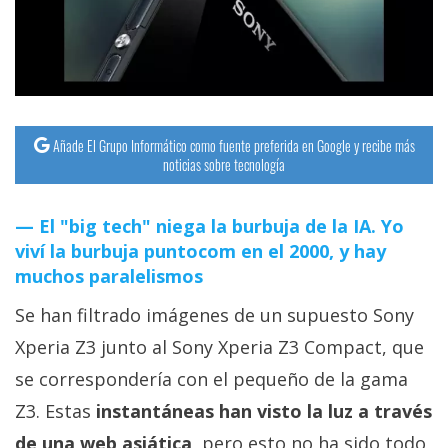
streaming
Operadores
Trucos
y
Añade El Grupo Informático como fuente preferida en Google y recibe más
noticias sobre tecnología
Tutoriales
El "big tech" niega la burbuja de la IA. Yo
Ciberseguridad
viví la burbuja puntocom en el 2000, y hay
muchos paralelismos
Sistemas
Se han filtrado imágenes de un supuesto Sony
operativos
Xperia Z3 junto al Sony Xperia Z3 Compact, que
Profesional
se correspondería con el pequeño de la gama
Z3. Estas
instantáneas han visto la luz a través
+
de una web asiática
, pero esto no ha sido todo