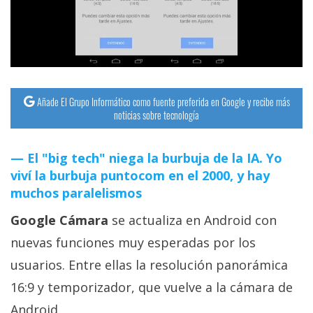
streaming
Operadores
Trucos
y
Añade El Grupo Informático como fuente preferida en Google y recibe más
noticias sobre tecnología
Tutoriales
El "big tech" niega la burbuja de la IA. Yo
Ciberseguridad
viví la burbuja puntocom en el 2000, y hay
muchos paralelismos
Sistemas
Google Cámara
se actualiza en Android con
operativos
nuevas funciones muy esperadas por los
Profesional
usuarios. Entre ellas la resolución panorámica
16:9 y temporizador, que vuelve a la cámara de
+
Android.