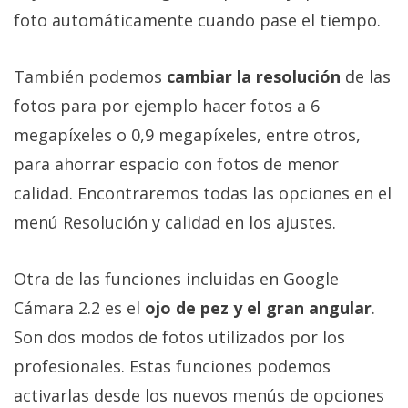
El Grupo
foto automáticamente cuando pase el tiempo.
Informático
(CC) 2006-
2026.
Algunos
derechos
También podemos
cambiar la resolución
de las
reservados
.
fotos para por ejemplo hacer fotos a 6
megapíxeles o 0,9 megapíxeles, entre otros,
para ahorrar espacio con fotos de menor
calidad. Encontraremos todas las opciones en el
menú Resolución y calidad en los ajustes.
Otra de las funciones incluidas en Google
Cámara 2.2 es el
ojo de pez y el gran angular
.
Son dos modos de fotos utilizados por los
profesionales. Estas funciones podemos
activarlas desde los nuevos menús de opciones