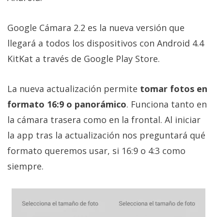
Más
temas
Google Cámara 2.2 es la nueva versión que
llegará a todos los dispositivos con Android 4.4
Sorteos
KitKat a través de Google Play Store.
Foros
La nueva actualización permite
tomar fotos en
Contacto
formato 16:9 o panorámico
. Funciona tanto en
/
la cámara trasera como en la frontal. Al iniciar
Sobre
la app tras la actualización nos preguntará qué
nosotros
formato queremos usar, si 16:9 o 4:3 como
/
Publicidad
siempre.
/
Cambiar
opciones
de