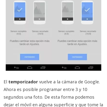
privacidad
/
Aviso
Legal
El medio de
comunicación
digital donde
encontrarás
todas las
noticias sobre
tecnología,
móviles,
ordenadores,
apps,
informática,
El
temporizador
vuelve a la cámara de Google.
videojuegos,
Ahora es posible programar entre 3 y 10
comparativas,
trucos y
segundos una foto. De esta forma podemos
tutoriales.
dejar el móvil en alguna superficie y que tome la