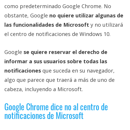
Más
como predeterminado Google Chrome. No
temas
obstante, Google
no quiere utilizar algunas de
las funcionalidades de Microsoft
y no utilizará
Sorteos
el centro de notificaciones de Windows 10.
Foros
Google
se quiere reservar el derecho de
informar a sus usuarios sobre todas las
Contacto
/
notificaciones
que suceda en su navegador,
Sobre
algo que parece que traerá a más de uno de
nosotros
cabeza, incluyendo a Microsoft.
/
Publicidad
Google Chrome dice no al centro de
/
Cambiar
notificaciones de Microsoft
opciones
de