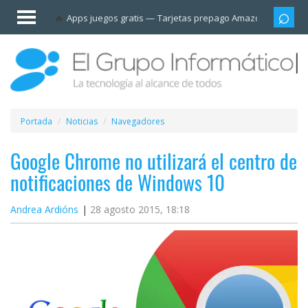
Invitado
Apps juegos gratis
Tarjetas prepago Amazon
Grupo
Iniciar
sesión /
Registrarse
Esenciales
Móviles
Portada
Noticias
Navegadores
Ofertas
Google Chrome no utilizará el centro de
notificaciones de Windows 10
Apps
Andrea Ardións
28 agosto 2015, 18:18
Redes
sociales
Plataformas