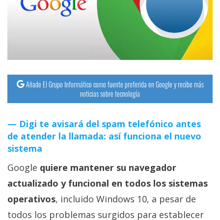
streaming
Operadores
Trucos
y
Añade El Grupo Informático como fuente preferida en Google y recibe más
Tutoriales
noticias sobre tecnología
Ciberseguridad
Digi te avisará del spam telefónico antes
de atender la llamada: así funciona el nuevo
Sistemas
sistema
operativos
Google
quiere mantener su navegador
actualizado y funcional en todos los sistemas
Profesional
operativos
, incluido Windows 10, a pesar de
+
todos los problemas surgidos para establecer