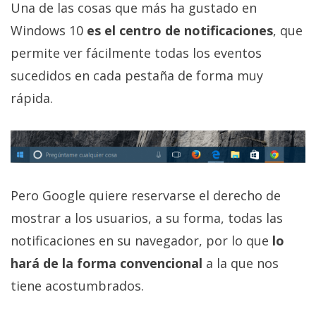
Una de las cosas que más ha gustado en
privacidad
/
Windows 10
es el centro de notificaciones
, que
Aviso
permite ver fácilmente todas los eventos
Legal
sucedidos en cada pestaña de forma muy
rápida.
El medio de
comunicación
digital donde
encontrarás
todas las
noticias sobre
tecnología,
Pero Google quiere reservarse el derecho de
móviles,
ordenadores,
mostrar a los usuarios, a su forma, todas las
apps,
informática,
notificaciones en su navegador, por lo que
lo
videojuegos,
hará de la forma convencional
a la que nos
comparativas,
trucos y
tiene acostumbrados.
tutoriales.