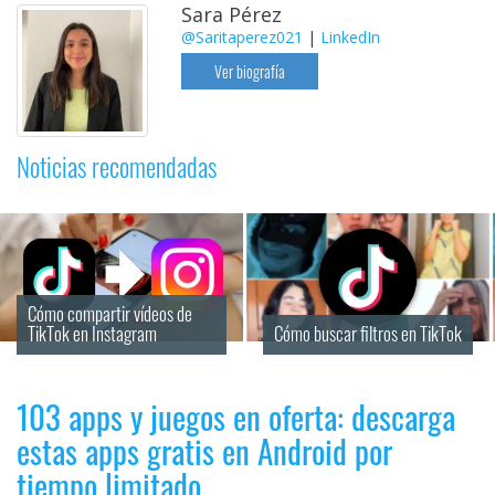
Sara Pérez
@Saritaperez021
|
LinkedIn
Ver biografía
Noticias recomendadas
Cómo compartir vídeos de 
TikTok en Instagram
Cómo buscar filtros en TikTok
103 apps y juegos en oferta: descarga
estas apps gratis en Android por
tiempo limitado