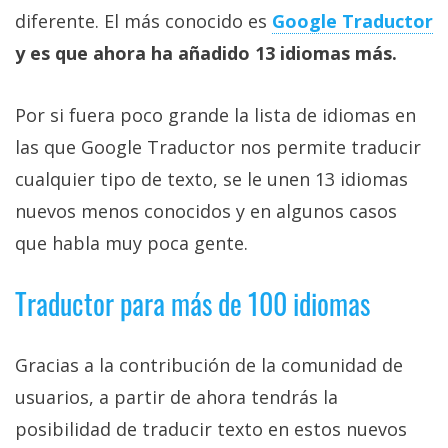
Más
diferente. El más conocido es
Google Traductor
temas
y es que ahora ha añadido 13 idiomas más.
Sorteos
Por si fuera poco grande la lista de idiomas en
las que Google Traductor nos permite traducir
Foros
cualquier tipo de texto, se le unen 13 idiomas
nuevos menos conocidos y en algunos casos
Contacto
/
que habla muy poca gente.
Sobre
nosotros
Traductor para más de 100 idiomas
/
Publicidad
/
Gracias a la contribución de la comunidad de
Cambiar
usuarios, a partir de ahora tendrás la
opciones
posibilidad de traducir texto en estos nuevos
de