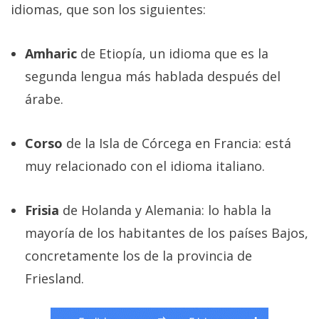
idiomas, que son los siguientes:
privacidad
/
Aviso
Amharic
de Etiopía, un idioma que es la
Legal
segunda lengua más hablada después del
árabe.
El medio de
comunicación
digital donde
Corso
de la Isla de Córcega en Francia: está
encontrarás
todas las
muy relacionado con el idioma italiano.
noticias sobre
tecnología,
móviles,
Frisia
de Holanda y Alemania: lo habla la
ordenadores,
apps,
mayoría de los habitantes de los países Bajos,
informática,
videojuegos,
concretamente los de la provincia de
comparativas,
Friesland.
trucos y
tutoriales.