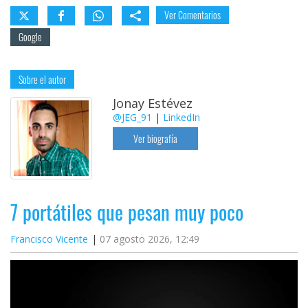
Ver Comentarios
Google
Sobre el autor
Jonay Estévez
@JEG_91
|
LinkedIn
Ver biografía
7 portátiles que pesan muy poco
Francisco Vicente
07 agosto 2026, 12:49