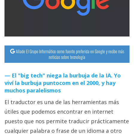
streaming
Operadores
Trucos
y
Tutoriales
Añade El Grupo Informático como fuente preferida en Google y recibe más
noticias sobre tecnología
Ciberseguridad
El "big tech" niega la burbuja de la IA. Yo
viví la burbuja puntocom en el 2000, y hay
Sistemas
muchos paralelismos
operativos
El traductor es una de las herramientas más
Profesional
útiles que podemos encontrar en internet
puesto que nos permite traducir prácticamente
+
cualquier palabra o frase de un idioma a otro