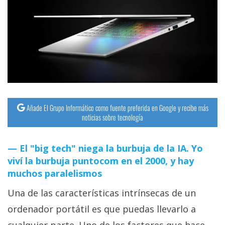
Añade El Grupo Informático como fuente preferida en Google y recibe más
noticias sobre tecnología
El "big tech" niega la burbuja de la IA. Yo
viví la burbuja puntocom en el 2000, y hay
muchos paralelismos
Una de las características intrínsecas de un
ordenador portátil es que puedas llevarlo a
cualquier parte. Uno de los factores que hace