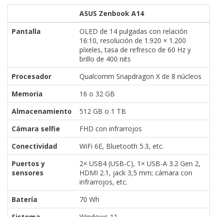
ASUS Zenbook A14
Pantalla
OLED de 14 pulgadas con relación
16:10, resolución de 1.920 × 1.200
píxeles, tasa de refresco de 60 Hz y
brillo de 400 nits
Procesador
Qualcomm Snapdragon X de 8 núcleos
Memoria
16 o 32 GB
Almacenamiento
512 GB o 1 TB
Cámara selfie
FHD con infrarrojos
Conectividad
WiFi 6E, Bluetooth 5.3, etc.
Puertos y
2× USB4 (USB-C), 1× USB-A 3.2 Gen 2,
sensores
HDMI 2.1, jack 3,5 mm; cámara con
infrarrojos, etc.
Batería
70 Wh
Sistema
Windows 11