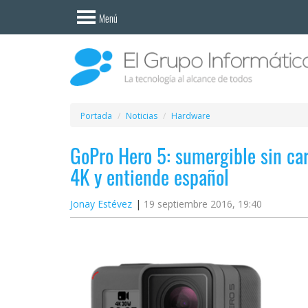
Invitado
Menú
Iniciar
sesión /
Registrarse
Esenciales
Móviles
Portada
Noticias
Hardware
GoPro Hero 5: sumergible sin carc
Ofertas
4K y entiende español
Apps
Jonay Estévez
19 septiembre 2016, 19:40
Redes
sociales
Plataformas