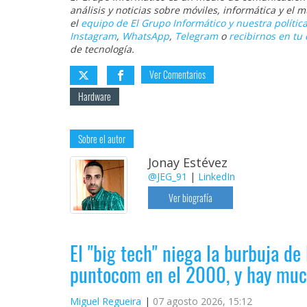
análisis y noticias sobre móviles, informática y el
el
equipo de El Grupo Informático y nuestra política
Instagram
,
WhatsApp
,
Telegram
o
recibirnos en tu 
de tecnología.
Ver Comentarios
Hardware
Sobre el autor
Jonay Estévez
@JEG_91
|
LinkedIn
Ver biografía
El "big tech" niega la burbuja de 
puntocom en el 2000, y hay muc
Miguel Regueira
07 agosto 2026, 15:12