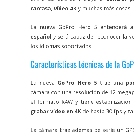
Más
carcasa, vídeo 4K
y muchas más cosas.
temas
La nueva GoPro Hero 5 entenderá a
Sorteos
español
y será capaz de reconocer la v
los idiomas soportados.
Foros
Características técnicas de la Go
Contacto
/
Sobre
nosotros
La nueva
GoPro Hero 5
trae una
pan
/
cámara con una resolución de 12 megapí
Publicidad
/
el formato RAW y tiene estabilización
Cambiar
opciones
grabar vídeo en 4K
de hasta 30 fps y t
de
privacidad
/
La cámara trae además de serie un GPS 
Aviso