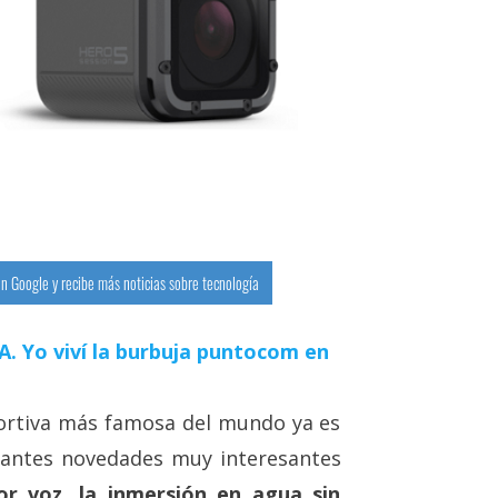
n Google y recibe más noticias sobre tecnología
 IA. Yo viví la burbuja puntocom en
ortiva más famosa del mundo ya es
tantes novedades muy interesantes
or voz, la inmersión en agua sin