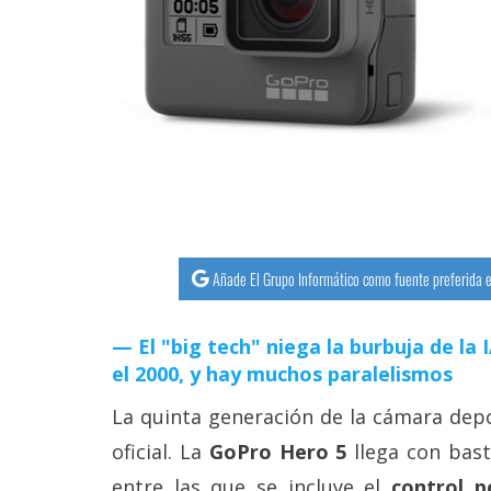
streaming
Operadores
Trucos
y
Tutoriales
Ciberseguridad
Añade El Grupo Informático como fuente preferida e
Sistemas
El "big tech" niega la burbuja de la
operativos
el 2000, y hay muchos paralelismos
Profesional
La quinta generación de la cámara dep
oficial. La
GoPro Hero 5
llega con bas
+
entre las que se incluye el
control p