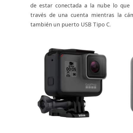
Legal
de estar conectada a la nube lo que p
través de una cuenta mientras la cá
El medio de
también un puerto USB Tipo C.
comunicación
digital donde
encontrarás
todas las
noticias sobre
tecnología,
móviles,
ordenadores,
apps,
informática,
videojuegos,
comparativas,
trucos y
tutoriales.
El Grupo
Informático
(CC) 2006-
2026.
Algunos
derechos