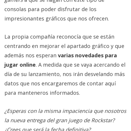
El Grupo
Informático
consolas para poder disfrutar de los
(CC) 2006-
2026.
Algunos
impresionantes gráficos que nos ofrecen.
derechos
reservados
.
La propia compañía reconocía que se están
centrando en mejorar el apartado gráfico y que
además nos esperan
varias novedades para
jugar online
. A medida que se vaya acercando el
día de su lanzamiento, nos irán desvelando más
datos que nos encargaremos de contar aquí
para manteneros informados.
¿Esperas con la misma impaciencia que nosotros
la nueva entrega del gran juego de Rockstar?
¿Crees que será la fecha definitiva?