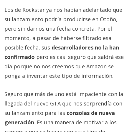
privacidad
Los de Rockstar ya nos habían adelantado que
/
Aviso
su lanzamiento podría producirse en Otoño,
Legal
pero sin darnos una fecha concreta. Por el
momento, a pesar de haberse filtrado esa
El medio de
posible fecha, sus
desarrolladores no la han
comunicación
digital donde
confirmado
pero es casi seguro que saldrá ese
encontrarás
día porque no nos creemos que Amazon se
todas las
noticias sobre
ponga a inventar este tipo de información.
tecnología,
móviles,
ordenadores,
Seguro que más de uno está impaciente con la
apps,
informática,
llegada del nuevo GTA que nos sorprendía con
videojuegos,
comparativas,
su lanzamiento para las
consolas de nueva
trucos y
generación
. Es una manera de motivar a los
tutoriales.
gamers
a que se hagan con este tipo de