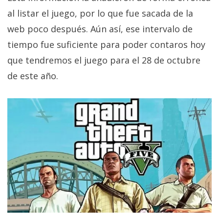
Más
al listar el juego, por lo que fue sacada de la
temas
web poco después. Aún así, ese intervalo de
tiempo fue suficiente para poder contaros hoy
Sorteos
que tendremos el juego para el 28 de octubre
Foros
de este año.
Contacto
/
Sobre
nosotros
/
Publicidad
/
Cambiar
opciones
de