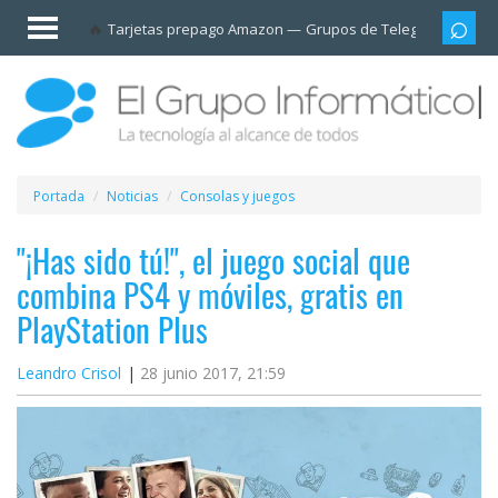
Invitado
Tarjetas prepago Amazon
Grupos de Telegram
Cali
Iniciar
sesión /
Registrarse
Esenciales
Móviles
Portada
Noticias
Consolas y juegos
Ofertas
"¡Has sido tú!", el juego social que
combina PS4 y móviles, gratis en
Apps
PlayStation Plus
Redes
Leandro Crisol
28 junio 2017, 21:59
sociales
Plataformas