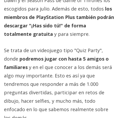
Dawn y el Season Pass de Game of Thrones los
Más
escogidos para julio. Además de esto, todos
los
temas
miembros de PlayStation Plus también podrán
Sorteos
descargar "¡Has sido tú!" de forma
totalmente gratuita
y para siempre.
Foros
Se trata de un videojuego tipo "Quiz Party",
Contacto
donde
podremos jugar con hasta 5 amigos o
/
familiares
y en el que conocer a los demás será
Sobre
algo muy importante. Esto es así ya que
nosotros
/
tendremos que responder a más de 1.000
Publicidad
preguntas divertidas, participar en retos de
/
dibujo, hacer selfies, y mucho más, todo
Cambiar
opciones
enfocado en lo que sabemos realmente sobre
de
los demás.