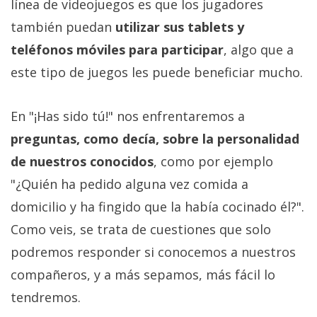
El Grupo
línea de videojuegos es que los jugadores
Informático
también puedan
utilizar sus tablets y
(CC) 2006-
2026.
Algunos
teléfonos móviles para participar
, algo que a
derechos
reservados
.
este tipo de juegos les puede beneficiar mucho.
En "¡Has sido tú!" nos enfrentaremos a
preguntas, como decía, sobre la personalidad
de nuestros conocidos
, como por ejemplo
"¿Quién ha pedido alguna vez comida a
domicilio y ha fingido que la había cocinado él?".
Como veis, se trata de cuestiones que solo
podremos responder si conocemos a nuestros
compañeros, y a más sepamos, más fácil lo
tendremos.