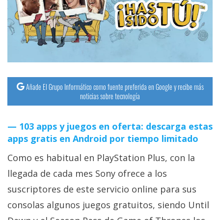
streaming
Operadores
Trucos
y
Tutoriales
Añade El Grupo Informático como fuente preferida en Google y recibe más
noticias sobre tecnología
Ciberseguridad
103 apps y juegos en oferta: descarga estas
apps gratis en Android por tiempo limitado
Sistemas
operativos
Como es habitual en PlayStation Plus, con la
llegada de cada mes Sony ofrece a los
Profesional
suscriptores de este servicio online para sus
consolas algunos juegos gratuitos, siendo Until
+