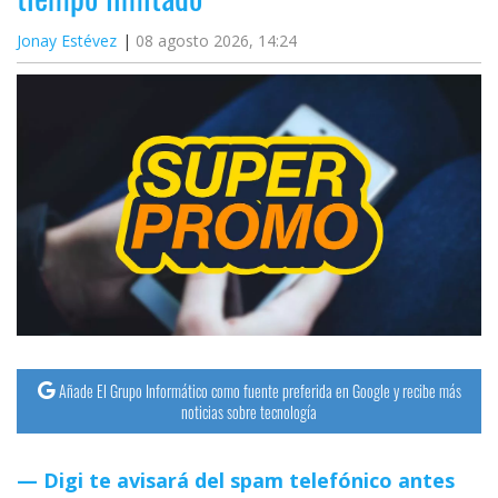
Jonay Estévez
08 agosto 2026, 14:24
Añade El Grupo Informático como fuente preferida en Google y recibe más
noticias sobre tecnología
Digi te avisará del spam telefónico antes