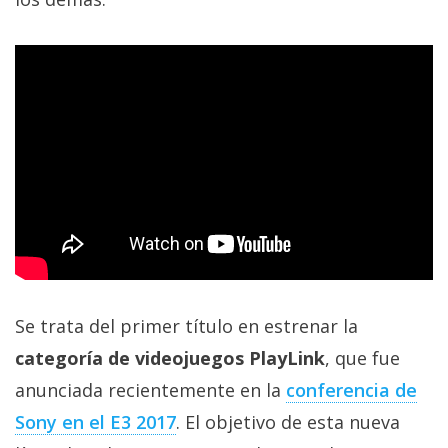
privacidad
/
Aviso
Legal
El medio de
comunicación
digital donde
encontrarás
todas las
noticias sobre
tecnología,
móviles,
ordenadores,
apps,
Se trata del primer título en estrenar la
informática,
categoría de videojuegos PlayLink
, que fue
videojuegos,
comparativas,
anunciada recientemente en la
conferencia de
trucos y
tutoriales.
Sony en el E3 2017
. El objetivo de esta nueva