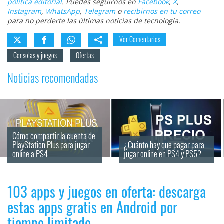
política editorial
. Puedes seguirnos en
Facebook
,
X
,
Instagram
,
WhatsApp
,
Telegram
o
recibirnos en tu correo
para no perderte las últimas noticias de tecnología.
Ver Comentarios
Consolas y juegos
Ofertas
Noticias recomendadas
Cómo compartir la cuenta de 
PlayStation Plus para jugar 
¿Cuánto hay que pagar para 
online a PS4
jugar online en PS4 y PS5?
103 apps y juegos en oferta: descarga
estas apps gratis en Android por
tiempo limitado