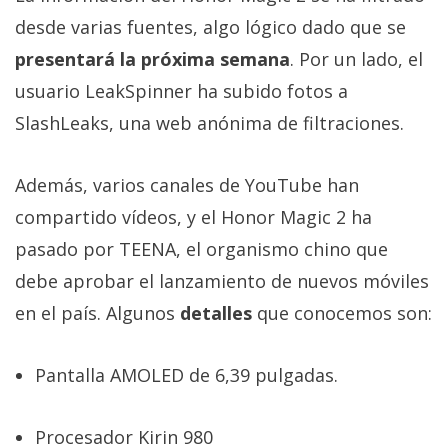
El Grupo
Informático
desde varias fuentes, algo lógico dado que se
(CC) 2006-
presentará la próxima semana
. Por un lado, el
2026.
Algunos
derechos
usuario LeakSpinner ha subido fotos a
reservados
.
SlashLeaks, una web anónima de filtraciones.
Además, varios canales de YouTube han
compartido vídeos, y el Honor Magic 2 ha
pasado por TEENA, el organismo chino que
debe aprobar el lanzamiento de nuevos móviles
en el país. Algunos
detalles
que conocemos son:
Pantalla AMOLED de 6,39 pulgadas.
Procesador Kirin 980