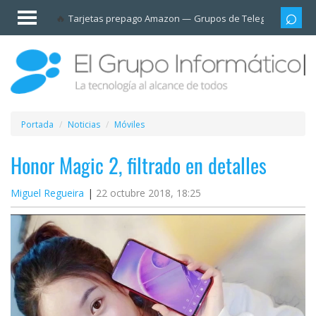
Invitado
Tarjetas prepago Amazon
Grupos de Telegram
Cali
Iniciar
sesión /
Registrarse
Esenciales
Móviles
Portada
Noticias
Móviles
Ofertas
Honor Magic 2, filtrado en detalles
Miguel Regueira
22 octubre 2018, 18:25
Apps
Redes
sociales
Plataformas