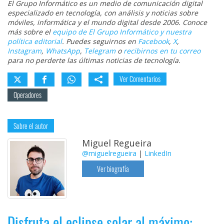
El Grupo Informático es un medio de comunicación digital
especializado en tecnología, con análisis y noticias sobre
móviles, informática y el mundo digital desde 2006. Conoce
más sobre el
equipo de El Grupo Informático y nuestra
política editorial
. Puedes seguirnos en
Facebook
,
X
,
Instagram
,
WhatsApp
,
Telegram
o
recibirnos en tu correo
para no perderte las últimas noticias de tecnología.
Ver Comentarios
Operadores
Sobre el autor
Miguel Regueira
@miguelregueira
|
LinkedIn
Ver biografía
Disfruta el eclipse solar al máximo: