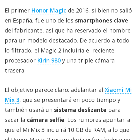
Más
El primer
Honor Magic
de 2016, si bien no salió
temas
en España, fue uno de los
smartphones clave
Sorteos
del fabricante, así que ha reservado el nombre
para un modelo destacado. De acuerdo a todo
Foros
lo filtrado, el Magic 2 incluiría el reciente
procesador
Kirin 980
y una triple cámara
Contacto
trasera.
/
Sobre
El objetivo parece claro: adelantar al
Xiaomi Mi
nosotros
/
Mix 3
, que se presentará en poco tiempo y
Publicidad
también usará un
sistema deslizante
para
/
sacar la
cámara selfie
. Los rumores apuntan a
Cambiar
opciones
que el Mi Mix 3 incluirá 10 GB de RAM, a lo que
de
el Honor Magic 2 respondería esforzándose en