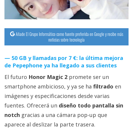
streaming
Operadores
Añade El Grupo Informático como fuente preferida en Google y recibe más
Trucos
noticias sobre tecnología
y
Tutoriales
50 GB y llamadas por 7 €: la última mejora
de Pepephone ya ha llegado a sus clientes
Ciberseguridad
El futuro
Honor Magic 2
promete ser un
Sistemas
smartphone ambicioso, y ya se ha
filtrado
en
operativos
imágenes y especificaciones desde varias
fuentes. Ofrecerá un
diseño todo pantalla sin
Profesional
notch
gracias a una cámara pop-up que
aparece al deslizar la parte trasera.
+