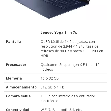
Lenovo Yoga Slim 7x
Pantalla
OLED táctil de 14,5 pulgadas, con
resolución de 2.944 × 1.840, tasa de
refresco de 90 Hz y hasta 1.000 nits en
HDR
Procesador
Qualcomm Snapdragon X Elite de 12
núcleos
Memoria
16 o 32 GB
Almacenamiento
512 GB o 1 TB
Cámara selfie
1080p con infrarrojos y obturador
electrónico
Conectividad
WiFi 7, Bluetooth 5.4, etc.