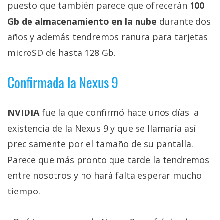
El Grupo
puesto que también parece que ofrecerán
100
Informático
Gb de almacenamiento en la nube
durante dos
(CC) 2006-
2026.
Algunos
años y además tendremos ranura para tarjetas
derechos
reservados
.
microSD de hasta 128 Gb.
Confirmada la Nexus 9
NVIDIA
fue la que confirmó hace unos días la
existencia de la Nexus 9 y que se llamaría así
precisamente por el tamaño de su pantalla.
Parece que más pronto que tarde la tendremos
entre nosotros y no hará falta esperar mucho
tiempo.