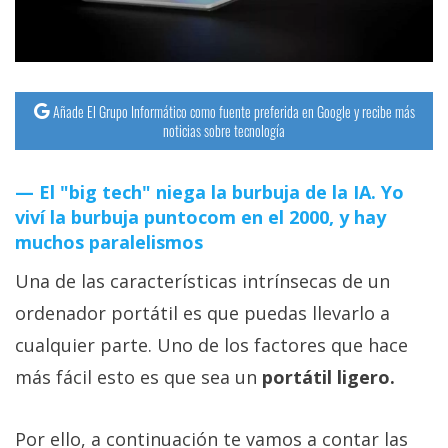
Añade El Grupo Informático como fuente preferida en Google y recibe más
noticias sobre tecnología
El "big tech" niega la burbuja de la IA. Yo
viví la burbuja puntocom en el 2000, y hay
muchos paralelismos
Una de las características intrínsecas de un
ordenador portátil es que puedas llevarlo a
cualquier parte. Uno de los factores que hace
más fácil esto es que sea un
portátil ligero.
Por ello, a continuación te vamos a contar las