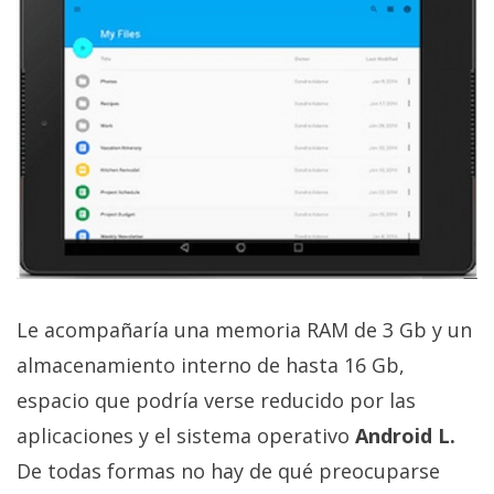
privacidad
/
Aviso
Legal
El medio de
comunicación
digital donde
encontrarás
todas las
noticias sobre
tecnología,
móviles,
Le acompañaría una memoria RAM de 3 Gb y un
ordenadores,
apps,
almacenamiento interno de hasta 16 Gb,
informática,
videojuegos,
espacio que podría verse reducido por las
comparativas,
aplicaciones y el sistema operativo
Android L.
trucos y
tutoriales.
De todas formas no hay de qué preocuparse