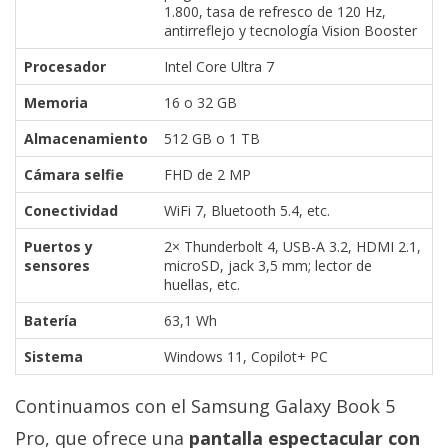
1.800, tasa de refresco de 120 Hz,
antirreflejo y tecnología Vision Booster
Procesador
Intel Core Ultra 7
Memoria
16 o 32 GB
Almacenamiento
512 GB o 1 TB
Cámara selfie
FHD de 2 MP
Conectividad
WiFi 7, Bluetooth 5.4, etc.
Puertos y
2× Thunderbolt 4, USB-A 3.2, HDMI 2.1,
sensores
microSD, jack 3,5 mm; lector de
huellas, etc.
Batería
63,1 Wh
Sistema
Windows 11, Copilot+ PC
Continuamos con el Samsung Galaxy Book 5
Pro, que ofrece una
pantalla espectacular con