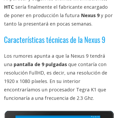
Más
HTC
sería finalmente el fabricante encargado
temas
de poner en producción la futura
Nexus 9
y por
tanto la presentará en pocas semanas.
Sorteos
Características técnicas de la Nexus 9
Foros
Los rumores apunta a que la Nexus 9 tendrá
Contacto
/
una
pantalla de 9 pulgadas
que contaría con
Sobre
resolución FullHD, es decir, una resolución de
nosotros
1920 x 1080 píxeles. En su interior
/
Publicidad
encontraríamos un procesador Tegra K1 que
/
funcionaría a una frecuencia de 2.3 Ghz.
Cambiar
opciones
de