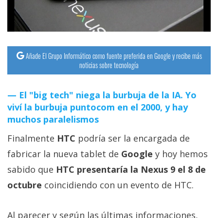
streaming
Operadores
Añade El Grupo Informático como fuente preferida en Google y recibe más
Trucos
noticias sobre tecnología
y
Tutoriales
El "big tech" niega la burbuja de la IA. Yo
viví la burbuja puntocom en el 2000, y hay
Ciberseguridad
muchos paralelismos
Finalmente
HTC
podría ser la encargada de
Sistemas
operativos
fabricar la nueva tablet de
Google
y hoy hemos
sabido que
HTC presentaría la Nexus 9 el 8 de
Profesional
octubre
coincidiendo con un evento de HTC.
+
Al parecer y según las últimas informaciones,