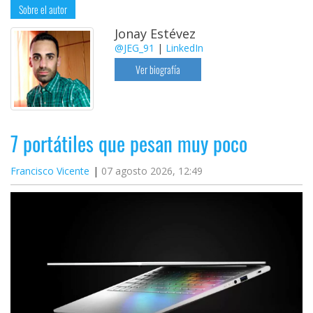
Sobre el autor
Jonay Estévez
@JEG_91
|
LinkedIn
Ver biografía
7 portátiles que pesan muy poco
Francisco Vicente
07 agosto 2026, 12:49