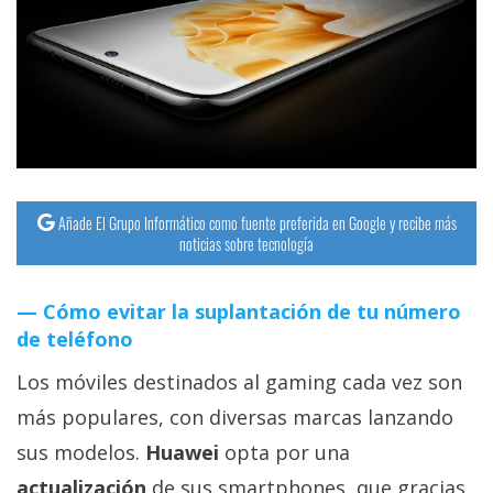
streaming
Operadores
Trucos
y
Tutoriales
Añade El Grupo Informático como fuente preferida en Google y recibe más
noticias sobre tecnología
Ciberseguridad
Cómo evitar la suplantación de tu número
Sistemas
de teléfono
operativos
Los móviles destinados al gaming cada vez son
Profesional
más populares, con diversas marcas lanzando
sus modelos.
Huawei
opta por una
+
actualización
de sus smartphones, que gracias