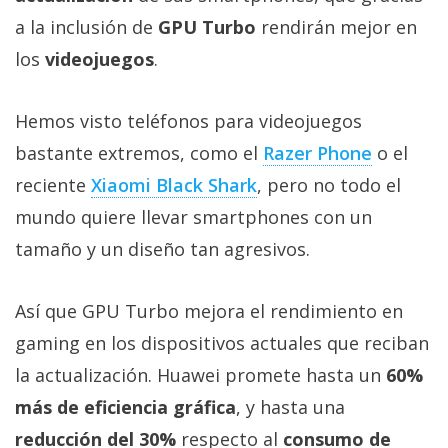
Más
a la inclusión de
GPU Turbo
rendirán mejor en
temas
los
videojuegos
.
Sorteos
Hemos visto teléfonos para videojuegos
bastante extremos, como el
Razer Phone
o el
Foros
reciente
Xiaomi Black Shark
, pero no todo el
Contacto
mundo quiere llevar smartphones con un
/
tamaño y un diseño tan agresivos.
Sobre
nosotros
Así que GPU Turbo mejora el rendimiento en
/
Publicidad
gaming en los dispositivos actuales que reciban
/
la actualización. Huawei promete hasta un
60%
Cambiar
más de eficiencia gráfica
, y hasta una
opciones
de
reducción del 30%
respecto al
consumo de