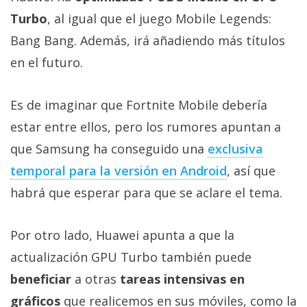
El Grupo
Informático
Turbo
, al igual que el juego Mobile Legends:
(CC) 2006-
Bang Bang. Además, irá añadiendo más títulos
2026.
Algunos
derechos
en el futuro.
reservados
.
Es de imaginar que Fortnite Mobile debería
estar entre ellos, pero los rumores apuntan a
que Samsung ha conseguido una
exclusiva
temporal para la versión en Android
, así que
habrá que esperar para que se aclare el tema.
Por otro lado, Huawei apunta a que la
actualización GPU Turbo también puede
beneficiar
a otras
tareas intensivas en
gráficos
que realicemos en sus móviles, como la