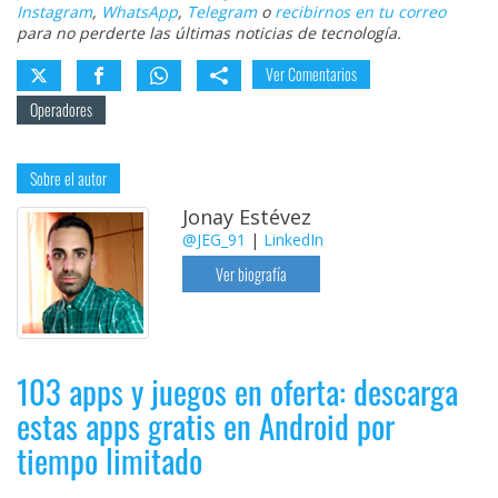
Instagram
,
WhatsApp
,
Telegram
o
recibirnos en tu correo
para no perderte las últimas noticias de tecnología.
Ver Comentarios
Operadores
Sobre el autor
Jonay Estévez
@JEG_91
|
LinkedIn
Ver biografía
103 apps y juegos en oferta: descarga
estas apps gratis en Android por
tiempo limitado