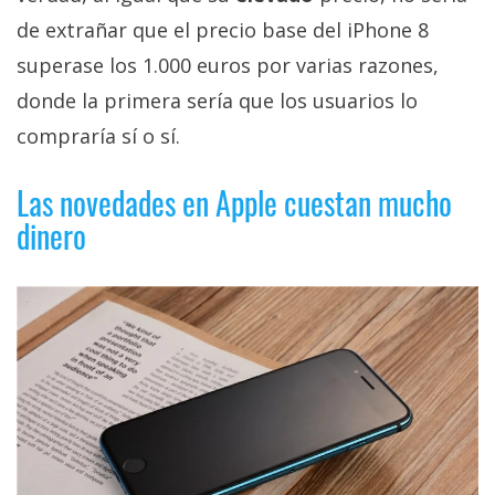
privacidad
de extrañar que el precio base del iPhone 8
/
superase los 1.000 euros por varias razones,
Aviso
Legal
donde la primera sería que los usuarios lo
compraría sí o sí.
El medio de
comunicación
Las novedades en Apple cuestan mucho
digital donde
dinero
encontrarás
todas las
noticias sobre
tecnología,
móviles,
ordenadores,
apps,
informática,
videojuegos,
comparativas,
trucos y
tutoriales.