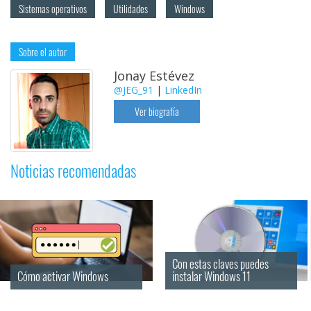
Sistemas operativos
Utilidades
Windows
Sobre el autor
Jonay Estévez
@JEG_91
|
LinkedIn
Ver biografía
Noticias recomendadas
Con estas claves puedes 
Cómo activar Windows
instalar Windows 11