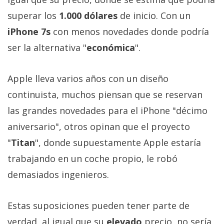
Más
superar los
1.000 dólares
de inicio. Con un
temas
iPhone 7s
con menos novedades donde podría
ser la alternativa "
económica
".
Sorteos
Foros
Apple lleva varios años con un diseño
continuista, muchos piensan que se reservan
Contacto
las grandes novedades para el iPhone "décimo
/
aniversario", otros opinan que el proyecto
Sobre
"
Titan
", donde supuestamente Apple estaría
nosotros
/
trabajando en un coche propio, le robó
Publicidad
demasiados ingenieros.
/
Cambiar
Estas suposiciones pueden tener parte de
opciones
de
verdad, al igual que su
elevado
precio, no sería