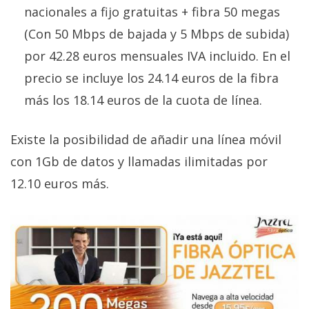
privacidad
nacionales a fijo gratuitas + fibra 50 megas
/
(Con 50 Mbps de bajada y 5 Mbps de subida)
Aviso
por 42.28 euros mensuales IVA incluido. En el
Legal
precio se incluye los 24.14 euros de la fibra
más los 18.14 euros de la cuota de línea.
El medio de
comunicación
digital donde
Existe la posibilidad de añadir una línea móvil
encontrarás
todas las
con 1Gb de datos y llamadas ilimitadas por
noticias sobre
tecnología,
12.10 euros más.
móviles,
ordenadores,
apps,
informática,
videojuegos,
comparativas,
trucos y
tutoriales.