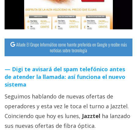
streaming
Operadores
Trucos
y
Añade El Grupo Informático como fuente preferida en Google y recibe más
noticias sobre tecnología
Tutoriales
Digi te avisará del spam telefónico antes
Ciberseguridad
de atender la llamada: así funciona el nuevo
sistema
Sistemas
Seguimos hablando de nuevas ofertas de
operativos
operadores y esta vez le toca el turno a Jazztel.
Profesional
Coinciendo que hoy es lunes,
Jazztel
ha lanzado
sus nuevas ofertas de fibra óptica.
+