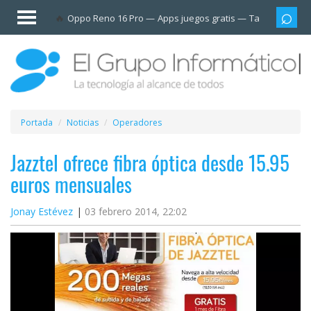
Invitado
Oppo Reno 16 Pro
Apps juegos gratis
Tarjetas prep
Iniciar
sesión /
Registrarse
Esenciales
Móviles
Portada
Noticias
Operadores
Ofertas
Jazztel ofrece fibra óptica desde 15.95
euros mensuales
Apps
Jonay Estévez
03 febrero 2014, 22:02
Redes
sociales
Plataformas