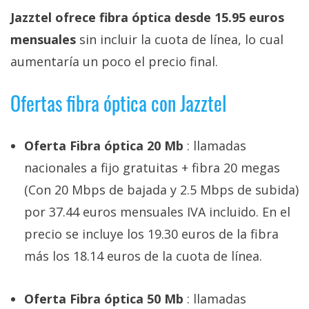
Más
Jazztel ofrece fibra óptica desde 15.95 euros
temas
mensuales
sin incluir la cuota de línea, lo cual
aumentaría un poco el precio final.
Sorteos
Ofertas fibra óptica con Jazztel
Foros
Oferta Fibra óptica 20 Mb
: llamadas
Contacto
/
nacionales a fijo gratuitas + fibra 20 megas
Sobre
(Con 20 Mbps de bajada y 2.5 Mbps de subida)
nosotros
por 37.44 euros mensuales IVA incluido. En el
/
Publicidad
precio se incluye los 19.30 euros de la fibra
/
más los 18.14 euros de la cuota de línea.
Cambiar
opciones
Oferta Fibra óptica 50 Mb
: llamadas
de